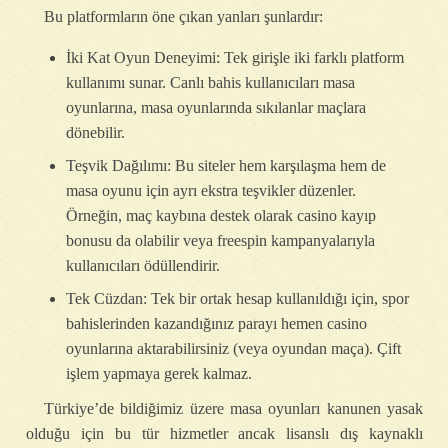
Bu platformların öne çıkan yanları şunlardır:
İki Kat Oyun Deneyimi: Tek girişle iki farklı platform
kullanımı sunar. Canlı bahis kullanıcıları masa
oyunlarına, masa oyunlarında sıkılanlar maçlara
dönebilir.
Teşvik Dağılımı: Bu siteler hem karşılaşma hem de
masa oyunu için ayrı ekstra teşvikler düzenler.
Örneğin, maç kaybına destek olarak casino kayıp
bonusu da olabilir veya freespin kampanyalarıyla
kullanıcıları ödüllendirir.
Tek Cüzdan: Tek bir ortak hesap kullanıldığı için, spor
bahislerinden kazandığınız parayı hemen casino
oyunlarına aktarabilirsiniz (veya oyundan maça). Çift
işlem yapmaya gerek kalmaz.
Türkiye’de bildiğimiz üzere masa oyunları kanunen yasak
olduğu için bu tür hizmetler ancak lisanslı dış kaynaklı