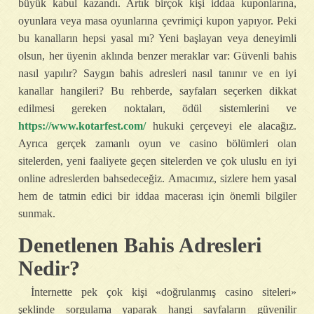
büyük kabul kazandı. Artık birçok kişi iddaa kuponlarına,
oyunlara veya masa oyunlarına çevrimiçi kupon yapıyor. Peki
bu kanalların hepsi yasal mı? Yeni başlayan veya deneyimli
olsun, her üyenin aklında benzer meraklar var: Güvenli bahis
nasıl yapılır? Saygın bahis adresleri nasıl tanınır ve en iyi
kanallar hangileri? Bu rehberde, sayfaları seçerken dikkat
edilmesi gereken noktaları, ödül sistemlerini ve
https://www.kotarfest.com/
hukuki çerçeveyi ele alacağız.
Ayrıca gerçek zamanlı oyun ve casino bölümleri olan
sitelerden, yeni faaliyete geçen sitelerden ve çok uluslu en iyi
online adreslerden bahsedeceğiz. Amacımız, sizlere hem yasal
hem de tatmin edici bir iddaa macerası için önemli bilgiler
sunmak.
Denetlenen Bahis Adresleri
Nedir?
İnternette pek çok kişi «doğrulanmış casino siteleri»
şeklinde sorgulama yaparak hangi sayfaların güvenilir