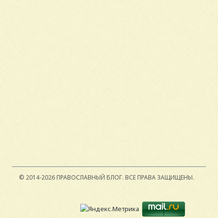
© 2014-2026 ПРАВОСЛАВНЫЙ БЛОГ.
ВСЕ ПРАВА ЗАЩИЩЕНЫ.