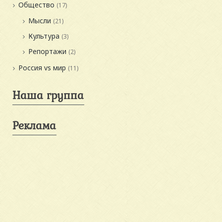
Общество
(17)
Мысли
(21)
Культура
(3)
Репортажи
(2)
Россия vs мир
(11)
Наша группа
Реклама