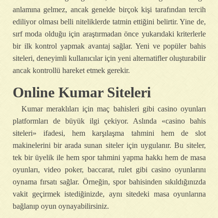
anlamına gelmez, ancak genelde birçok kişi tarafından tercih
ediliyor olması belli niteliklerde tatmin ettiğini belirtir. Yine de,
sırf moda olduğu için araştırmadan önce yukarıdaki kriterlerle
bir ilk kontrol yapmak avantaj sağlar. Yeni ve popüler bahis
siteleri, deneyimli kullanıcılar için yeni alternatifler oluşturabilir
ancak kontrollü hareket etmek gerekir.
Online Kumar Siteleri
Kumar meraklıları için maç bahisleri gibi casino oyunları
platformları de büyük ilgi çekiyor. Aslında «casino bahis
siteleri» ifadesi, hem karşılaşma tahmini hem de slot
makinelerini bir arada sunan siteler için uygulanır. Bu siteler,
tek bir üyelik ile hem spor tahmini yapma hakkı hem de masa
oyunları, video poker, baccarat, rulet gibi casino oyunlarını
oynama fırsatı sağlar. Örneğin, spor bahisinden sıkıldığınızda
vakit geçirmek istediğinizde, aynı sitedeki masa oyunlarına
bağlanıp oyun oynayabilirsiniz.