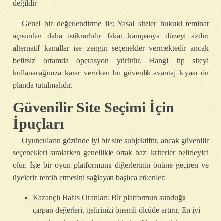
değildir.
Genel bir değerlendirme ile: Yasal siteler hukuki teminat
açısından daha istikrarlıdır fakat kampanya düzeyi azdır;
alternatif kanallar ise zengin seçenekler vermektedir ancak
belirsiz ortamda operasyon yürütür. Hangi tip siteyi
kullanacağınıza karar verirken bu güvenlik-avantaj kıyası ön
planda tutulmalıdır.
Güvenilir Site Seçimi İçin
İpuçları
Oyuncuların gözünde iyi bir site subjektiftir, ancak güvenilir
seçenekleri sıralarken genellikle ortak bazı kriterler belirleyici
olur. İşte bir oyun platformunu diğerlerinin önüne geçiren ve
üyelerin tercih etmesini sağlayan başlıca etkenler:
Kazançlı Bahis Oranları: Bir platformun sunduğu
çarpan değerleri, gelirinizi önemli ölçüde artırır. En iyi