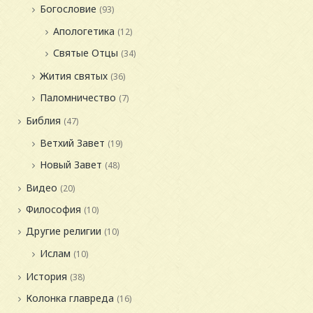
Богословие
(93)
Апологетика
(12)
Святые Отцы
(34)
Жития святых
(36)
Паломничество
(7)
Библия
(47)
Ветхий Завет
(19)
Новый Завет
(48)
Видео
(20)
Философия
(10)
Другие религии
(10)
Ислам
(10)
История
(38)
Колонка главреда
(16)