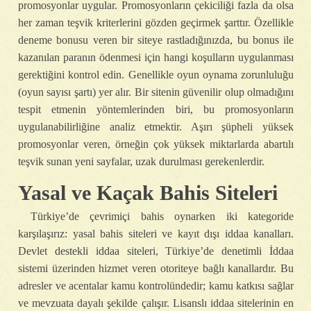
promosyonlar uygular. Promosyonların çekiciliği fazla da olsa
her zaman teşvik kriterlerini gözden geçirmek şarttır. Özellikle
deneme bonusu veren bir siteye rastladığınızda, bu bonus ile
kazanılan paranın ödenmesi için hangi koşulların uygulanması
gerektiğini kontrol edin. Genellikle oyun oynama zorunluluğu
(oyun sayısı şartı) yer alır. Bir sitenin güvenilir olup olmadığını
tespit etmenin yöntemlerinden biri, bu promosyonların
uygulanabilirliğine analiz etmektir. Aşırı şüpheli yüksek
promosyonlar veren, örneğin çok yüksek miktarlarda abartılı
teşvik sunan yeni sayfalar, uzak durulması gerekenlerdir.
Yasal ve Kaçak Bahis Siteleri
Türkiye’de çevrimiçi bahis oynarken iki kategoride
karşılaşırız: yasal bahis siteleri ve kayıt dışı iddaa kanalları.
Devlet destekli iddaa siteleri, Türkiye’de denetimli İddaa
sistemi üzerinden hizmet veren otoriteye bağlı kanallardır. Bu
adresler ve acentalar kamu kontrolündedir; kamu katkısı sağlar
ve mevzuata dayalı şekilde çalışır. Lisanslı iddaa sitelerinin en