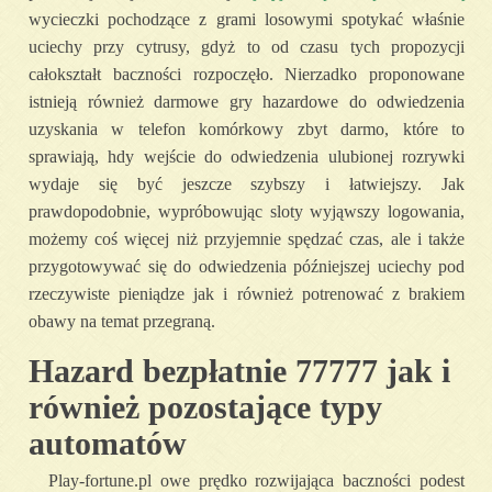
wycieczki pochodzące z grami losowymi spotykać właśnie
uciechy przy cytrusy, gdyż to od czasu tych propozycji
całokształt baczności rozpoczęło. Nierzadko proponowane
istnieją również darmowe gry hazardowe do odwiedzenia
uzyskania w telefon komórkowy zbyt darmo, które to
sprawiają, hdy wejście do odwiedzenia ulubionej rozrywki
wydaje się być jeszcze szybszy i łatwiejszy. Jak
prawdopodobnie, wypróbowując sloty wyjąwszy logowania,
możemy coś więcej niż przyjemnie spędzać czas, ale i także
przygotowywać się do odwiedzenia późniejszej uciechy pod
rzeczywiste pieniądze jak i również potrenować z brakiem
obawy na temat przegraną.
Hazard bezpłatnie 77777 jak i
również pozostające typy
automatów
Play-fortune.pl owe prędko rozwijająca baczności podest