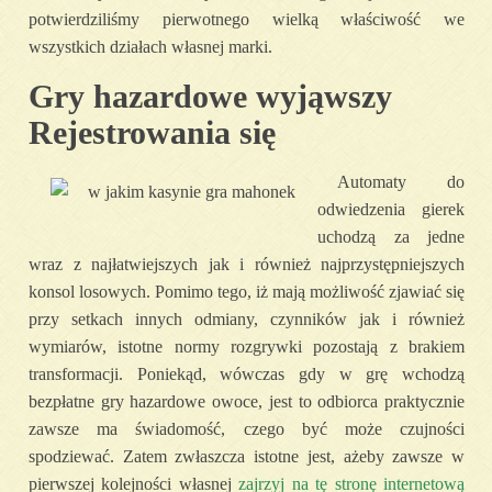
potwierdziliśmy pierwotnego wielką właściwość we
wszystkich działach własnej marki.
Gry hazardowe wyjąwszy
Rejestrowania się
Automaty do
odwiedzenia gierek
uchodzą za jedne
wraz z najłatwiejszych jak i również najprzystępniejszych
konsol losowych. Pomimo tego, iż mają możliwość zjawiać się
przy setkach innych odmiany, czynników jak i również
wymiarów, istotne normy rozgrywki pozostają z brakiem
transformacji. Poniekąd, wówczas gdy w grę wchodzą
bezpłatne gry hazardowe owoce, jest to odbiorca praktycznie
zawsze ma świadomość, czego być może czujności
spodziewać. Zatem zwłaszcza istotne jest, ażeby zawsze w
pierwszej kolejności własnej
zajrzyj na tę stronę internetową