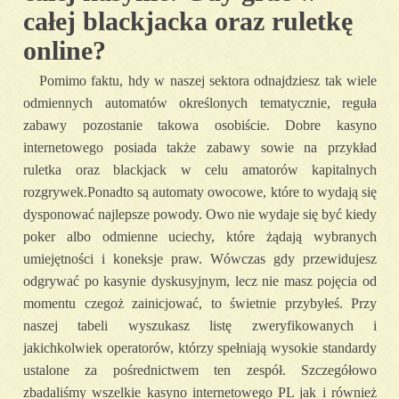
całej blackjacka oraz ruletkę
online?
Pomimo faktu, hdy w naszej sektora odnajdziesz tak wiele
odmiennych automatów określonych tematycznie, reguła
zabawy pozostanie takowa osobiście. Dobre kasyno
internetowego posiada także zabawy sowie na przykład
ruletka oraz blackjack w celu amatorów kapitalnych
rozgrywek.Ponadto są automaty owocowe, które to wydają się
dysponować najlepsze powody. Owo nie wydaje się być kiedy
poker albo odmienne uciechy, które żądają wybranych
umiejętności i koneksje praw. Wówczas gdy przewidujesz
odgrywać po kasynie dyskusyjnym, lecz nie masz pojęcia od
momentu czegoż zainicjować, to świetnie przybyłeś. Przy
naszej tabeli wyszukasz listę zweryfikowanych i
jakichkolwiek operatorów, którzy spełniają wysokie standardy
ustalone za pośrednictwem ten zespół. Szczegółowo
zbadaliśmy wszelkie kasyno internetowego PL jak i również