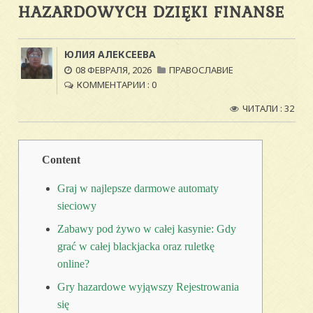
HAZARDOWYCH DZIĘKI FINANSE
ЮЛИЯ АЛЕКСЕЕВА
08 ФЕВРАЛЯ, 2026
ПРАВОСЛАВИЕ
КОММЕНТАРИИ : 0
ЧИТАЛИ : 32
Content
Graj w najlepsze darmowe automaty
sieciowy
Zabawy pod żywo w całej kasynie: Gdy
grać w całej blackjacka oraz ruletkę
online?
Gry hazardowe wyjąwszy Rejestrowania
się