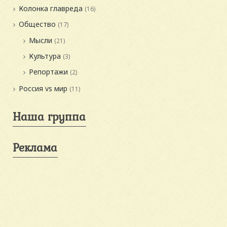
Колонка главреда
(16)
Общество
(17)
Мысли
(21)
Культура
(3)
Репортажи
(2)
Россия vs мир
(11)
Наша группа
Реклама