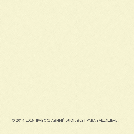
© 2014-2026 ПРАВОСЛАВНЫЙ БЛОГ.
ВСЕ ПРАВА ЗАЩИЩЕНЫ.