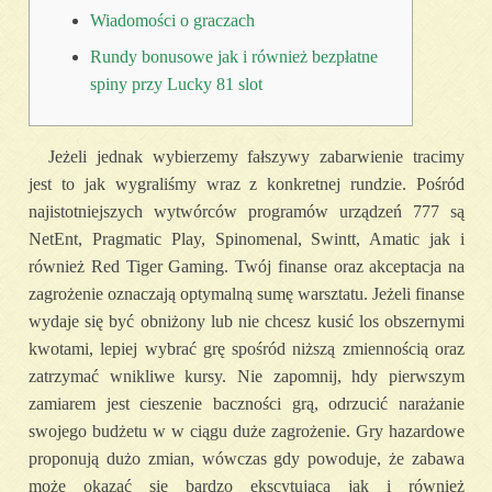
Wiadomości o graczach
Rundy bonusowe jak i również bezpłatne
spiny przy Lucky 81 slot
Jeżeli jednak wybierzemy fałszywy zabarwienie tracimy
jest to jak wygraliśmy wraz z konkretnej rundzie. Pośród
najistotniejszych wytwórców programów urządzeń 777 są
NetEnt, Pragmatic Play, Spinomenal, Swintt, Amatic jak i
również Red Tiger Gaming. Twój finanse oraz akceptacja na
zagrożenie oznaczają optymalną sumę warsztatu. Jeżeli finanse
wydaje się być obniżony lub nie chcesz kusić los obszernymi
kwotami, lepiej wybrać grę spośród niższą zmiennością oraz
zatrzymać wnikliwe kursy.
Nie zapomnij, hdy pierwszym
zamiarem jest cieszenie baczności grą, odrzucić narażanie
swojego budżetu w w ciągu duże zagrożenie. Gry hazardowe
proponują dużo zmian, wówczas gdy powoduje, że zabawa
może okazać się bardzo ekscytująca jak i również