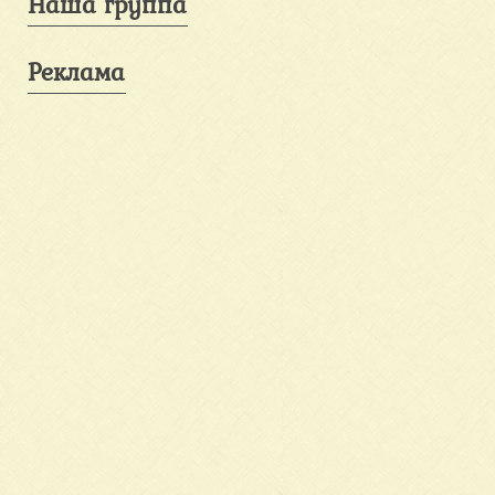
Наша группа
Реклама