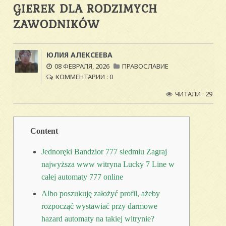
GIEREK DLA RODZIMYCH
ZAWODNIKÓW
ЮЛИЯ АЛЕКСЕЕВА
08 ФЕВРАЛЯ, 2026
ПРАВОСЛАВИЕ
КОММЕНТАРИИ : 0
ЧИТАЛИ : 29
Content
Jednoręki Bandzior 777 siedmiu Zagraj
najwyższa www witryna Lucky 7 Line w
całej automaty 777 online
Albo poszukuję założyć profil, ażeby
rozpocząć wystawiać przy darmowe
hazard automaty na takiej witrynie?