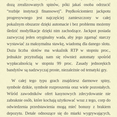
dozą zrealizowanych spinów, póki jakaś osoba odrzucić
“rozbije instytucji finansowej”. Prędkościomierz jackpotu
progresywnego jest najczęściej zamieszczony w całej
pokaźnym obszarze dzięki automacie i bez problemu możemy
śledzić modyfikacje dzięki nim zachodzące. Jackpot posiada
zazwyczaj jeden oryginalny wada, aby jego zgarnąć starczy
wystawiać za maksymalna stawkę, wiadomą dla danego slotu.
Duża liczba slotów ma wskaźnik RTP w stopniu proc.,
jednakże przytrafiają nam się również automaty spośród
wypłacalnością w stopniu 99 proc. Zasady jednorękich
bandytów są nadzwyczaj proste, niezależnie od tematyki gry.
W całej tego typu grach znajdziesz darmowe spiny,
symbole dzikie, symbole rozproszenia oraz wiele pozostałych.
Wśród zawodników ofert kasynowych zdecydowanie nie
zabraknie osób, które kochają użytkować wraz z tego, corp do
odwiedzenia przedstawienia mogą mieć bonusy z brakiem
depozytu. Detale odnoszące się do miarki wygrywających,