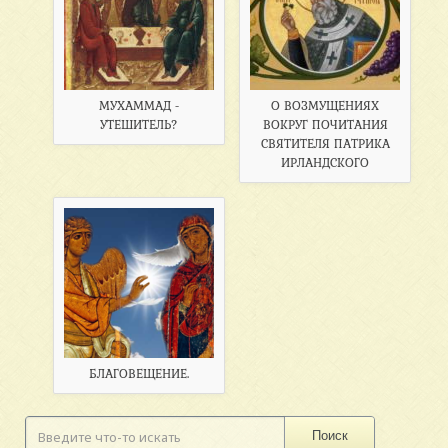
МУХАММАД -
О ВОЗМУЩЕНИЯХ
УТЕШИТЕЛЬ?
ВОКРУГ ПОЧИТАНИЯ
СВЯТИТЕЛЯ ПАТРИКА
ИРЛАНДСКОГО
БЛАГОВЕЩЕНИЕ.
Поиск