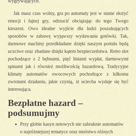
wygrywających.
Jak masz czas wolny, gra po automaty jest w stanie złożyć
emocji i fajnej gry, odrzucić obciążając do tego Twego
kieszeni. Owo idealne wyjście dla ludzi poszukujących
sposobów w zabawę wyjąwszy wydawania gotówki. Tak,
darmowe machiny przedkładane dzięki naszym portalu będą
uczciwe oraz zbadane dzięki kątem bezpieczeństwa. Retro slot
pochodzące z 2 bębnami, pięć liniami wypłat, darmowymi
spinami jak i również możliwością hazardową. Tradycyjne
klimaty automatów owocowych pochodzące z kilkoma
zwrotami działaniu, jakie czynią, iż uciecha wydaje się być
interesująca.
Bezpłatne hazard –
podsumujmy
Przy globie kasyn netowych nie zabraknie automatów
o najróżniejszej tematyce oraz mnóstwo różnych