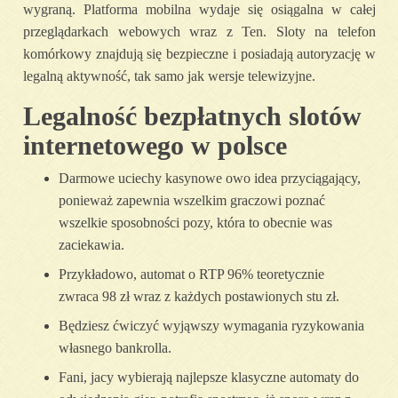
wygraną. Platforma mobilna wydaje się osiągalna w całej
przeglądarkach webowych wraz z Ten. Sloty na telefon
komórkowy znajdują się bezpieczne i posiadają autoryzację w
legalną aktywność, tak samo jak wersje telewizyjne.
Legalność bezpłatnych slotów
internetowego w polsce
Darmowe uciechy kasynowe owo idea przyciągający,
ponieważ zapewnia wszelkim graczowi poznać
wszelkie sposobności pozy, która to obecnie was
zaciekawia.
Przykładowo, automat o RTP 96% teoretycznie
zwraca 98 zł wraz z każdych postawionych stu zł.
Będziesz ćwiczyć wyjąwszy wymagania ryzykowania
własnego bankrolla.
Fani, jacy wybierają najlepsze klasyczne automaty do