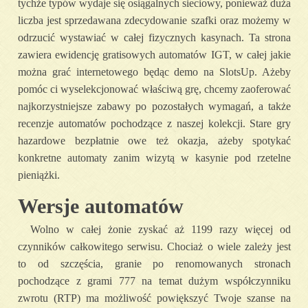
tychże typów wydaje się osiągalnych sieciowy, ponieważ duża
liczba jest sprzedawana zdecydowanie szafki oraz możemy w
odrzucić wystawiać w całej fizycznych kasynach. Ta strona
zawiera ewidencję gratisowych automatów IGT, w całej jakie
można grać internetowego będąc demo na SlotsUp. Ażeby
pomóc ci wyselekcjonować właściwą grę, chcemy zaoferować
najkorzystniejsze zabawy po pozostałych wymagań, a także
recenzje automatów pochodzące z naszej kolekcji. Stare gry
hazardowe bezpłatnie owe też okazja, ażeby spotykać
konkretne automaty zanim wizytą w kasynie pod rzetelne
pieniążki.
Wersje automatów
Wolno w całej żonie zyskać aż 1199 razy więcej od
czynników całkowitego serwisu. Chociaż o wiele zależy jest
to od szczęścia, granie po renomowanych stronach
pochodzące z grami 777 na temat dużym współczynniku
zwrotu (RTP) ma możliwość powiększyć Twoje szanse na