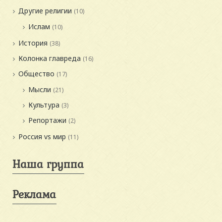
Другие религии
(10)
Ислам
(10)
История
(38)
Колонка главреда
(16)
Общество
(17)
Мысли
(21)
Культура
(3)
Репортажи
(2)
Россия vs мир
(11)
Наша группа
Реклама