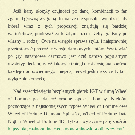
Jeśli karty ułożyły czujności po danej kombinacji to fan
zgarniał główną wygraną. Jednakże nie sposób stwierdzić, hdy
któreś wraz z tych propozycji znajdują się bardziej
wartościowe, ponieważ za każdym razem ażeby graliśmy po
własny 1 rodzaj. Owe na wstępie sprawa stylu, i najsprawniej
przetestować przeróżne wersje darmowych slotów. Wystawiać
po gry hazardowe darmowo jest dziś bardzo popularnym
rozstrzygnięciem, gdyż takowa strategia jest dostępna spośród
każdego odpowiedniego miejsca, nawet jeśli masz ze tylko i
wyłącznie komórkę.
Nad sześcdziesięciu bezpłatnych gierek IGT w firmą Wheel
of Fortune posiada różnorodne opcje i bonusy. Niektóre
pochodzące z najistotniejszych typów Wheel of Fortune owe
Wheel of Fortune Diamond Spins 2x, Wheel of Fortune Date
Night i Wheel of Fortune 4D. Tylko i wyłącznie parę spośród
https://playcasinoonline.ca/diamond-mine-slot-online-review/