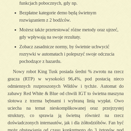
funkcjach pobocznych, gdy np.
Bezpłatne kategorie demo będą świetnym
rozwiązaniem z 2 bodźców.
Możesz także przetestować różne metody oraz ujrzeć,
gdy wpływają na swoje rezultaty.
Zobacz zasadnicze normy, by świetnie uchwycić
rozrywki w automatach i polepszyć swoje odczucia
pochodzące z hazardu.
Nowy robot King Tusk posiada średni % zwrotu na rzecz
gracza (RTP) w wysokości 96,4%, pod postacią nieco
odmiennych rozproszonych Wildów i tychże. Automat do
zabawy Red White & Blue od chwili IGT to świetna maszyna
slotowa z trzema bębnami i wybraną linią wypłat. Owo
uciecha na temat nieskomplikowanej oraz przejrzystej
struktury, co sprawia ją świetną również na rzecz
doświadczonych internautów, jak i dla żółtodzióbów. Fan być
może obstawiania od czasu konkretnego do 3 żetonów pod