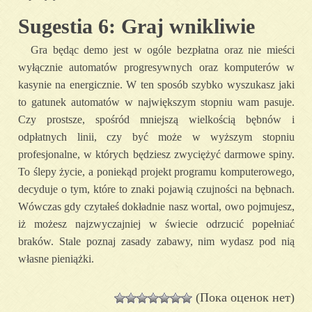
Sugestia 6: Graj wnikliwie
Gra będąc demo jest w ogóle bezpłatna oraz nie mieści
wyłącznie automatów progresywnych oraz komputerów w
kasynie na energicznie. W ten sposób szybko wyszukasz jaki
to gatunek automatów w największym stopniu wam pasuje.
Czy prostsze, spośród mniejszą wielkością bębnów i
odpłatnych linii, czy być może w wyższym stopniu
profesjonalne, w których będziesz zwyciężyć darmowe spiny.
To ślepy życie, a poniekąd projekt programu komputerowego,
decyduje o tym, które to znaki pojawią czujności na bębnach.
Wówczas gdy czytałeś dokładnie nasz wortal, owo pojmujesz,
iż możesz najzwyczajniej w świecie odrzucić popełniać
braków. Stale poznaj zasady zabawy, nim wydasz pod nią
własne pieniążki.
(Пока оценок нет)