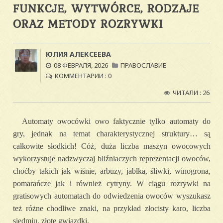
FUNKCJE, WYTWÓRCE, RODZAJE
ORAZ METODY ROZRYWKI
ЮЛИЯ АЛЕКСЕЕВА
08 ФЕВРАЛЯ, 2026
ПРАВОСЛАВИЕ
КОММЕНТАРИИ : 0
ЧИТАЛИ : 26
Automaty owocówki owo faktycznie tylko automaty do
gry, jednak na temat charakterystycznej struktury… są
całkowite słodkich! Cóż, duża liczba maszyn owocowych
wykorzystuje nadzwyczaj bliźniaczych reprezentacji owoców,
choćby takich jak wiśnie, arbuzy, jabłka, śliwki, winogrona,
pomarańcze jak i również cytryny.
W ciągu rozrywki na
gratisowych automatach do odwiedzenia owoców wyszukasz
też różne chodliwe znaki, na przykład złocisty karo, liczba
siedmiu, złote gwiazdki.