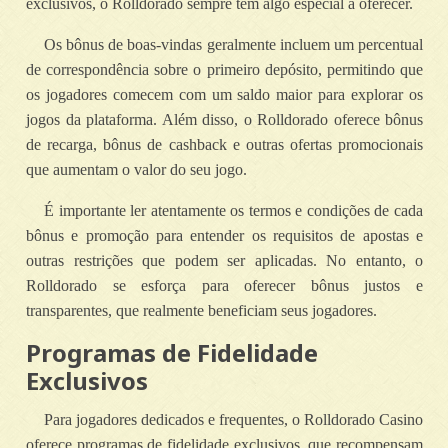
exclusivos, o Rolldorado sempre tem algo especial a oferecer.
Os bônus de boas-vindas geralmente incluem um percentual
de correspondência sobre o primeiro depósito, permitindo que
os jogadores comecem com um saldo maior para explorar os
jogos da plataforma. Além disso, o Rolldorado oferece bônus
de recarga, bônus de cashback e outras ofertas promocionais
que aumentam o valor do seu jogo.
É importante ler atentamente os termos e condições de cada
bônus e promoção para entender os requisitos de apostas e
outras restrições que podem ser aplicadas. No entanto, o
Rolldorado se esforça para oferecer bônus justos e
transparentes, que realmente beneficiam seus jogadores.
Programas de Fidelidade
Exclusivos
Para jogadores dedicados e frequentes, o Rolldorado Casino
oferece programas de fidelidade exclusivos, que recompensam