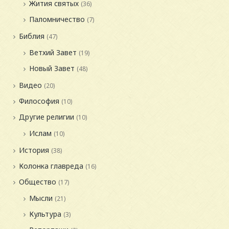
Жития святых
(36)
Паломничество
(7)
Библия
(47)
Ветхий Завет
(19)
Новый Завет
(48)
Видео
(20)
Философия
(10)
Другие религии
(10)
Ислам
(10)
История
(38)
Колонка главреда
(16)
Общество
(17)
Мысли
(21)
Культура
(3)