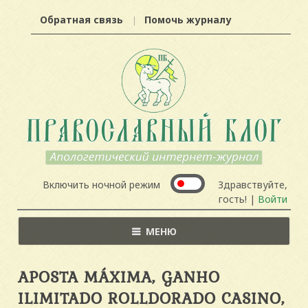
Обратная связь
Помочь журналу
Включить ночной режим
Здравствуйте,
гость! |
Войти
МЕНЮ
APOSTA MÁXIMA, GANHO
ILIMITADO ROLLDORADO CASINO,