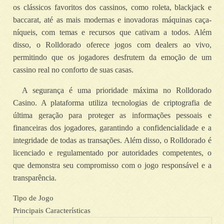
os clássicos favoritos dos cassinos, como roleta, blackjack e
baccarat, até as mais modernas e inovadoras máquinas caça-
níqueis, com temas e recursos que cativam a todos. Além
disso, o Rolldorado oferece jogos com dealers ao vivo,
permitindo que os jogadores desfrutem da emoção de um
cassino real no conforto de suas casas.
A segurança é uma prioridade máxima no Rolldorado
Casino. A plataforma utiliza tecnologias de criptografia de
última geração para proteger as informações pessoais e
financeiras dos jogadores, garantindo a confidencialidade e a
integridade de todas as transações. Além disso, o Rolldorado é
licenciado e regulamentado por autoridades competentes, o
que demonstra seu compromisso com o jogo responsável e a
transparência.
Tipo de Jogo
Principais Características