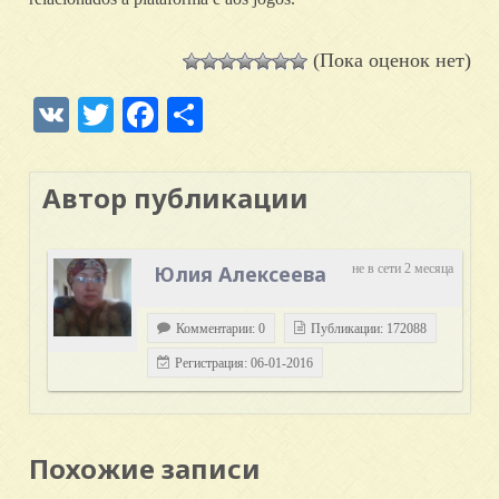
(Пока оценок нет)
VK
Twitter
Facebook
Отправить
Автор публикации
Юлия Алексеева
не в сети 2 месяца
Комментарии: 0
Публикации: 172088
Регистрация: 06-01-2016
Похожие записи