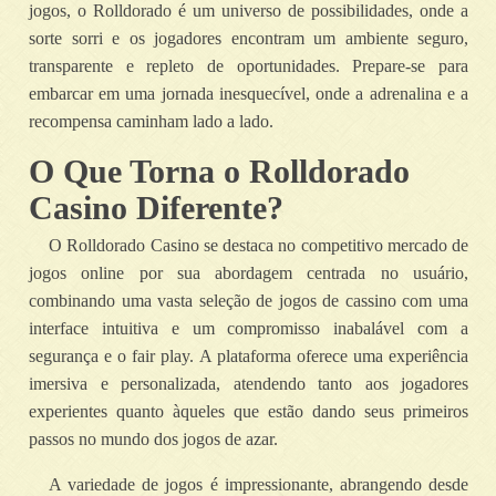
jogos, o Rolldorado é um universo de possibilidades, onde a
sorte sorri e os jogadores encontram um ambiente seguro,
transparente e repleto de oportunidades. Prepare-se para
embarcar em uma jornada inesquecível, onde a adrenalina e a
recompensa caminham lado a lado.
O Que Torna o Rolldorado
Casino Diferente?
O Rolldorado Casino se destaca no competitivo mercado de
jogos online por sua abordagem centrada no usuário,
combinando uma vasta seleção de jogos de cassino com uma
interface intuitiva e um compromisso inabalável com a
segurança e o fair play. A plataforma oferece uma experiência
imersiva e personalizada, atendendo tanto aos jogadores
experientes quanto àqueles que estão dando seus primeiros
passos no mundo dos jogos de azar.
A variedade de jogos é impressionante, abrangendo desde