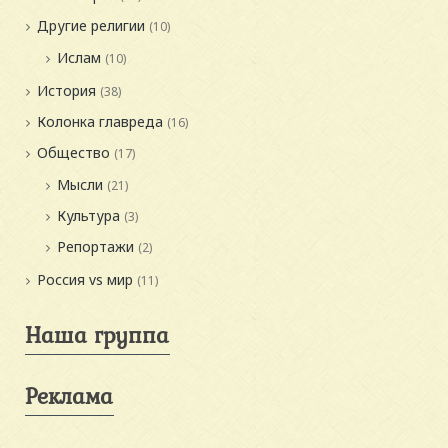
Другие религии
(10)
Ислам
(10)
История
(38)
Колонка главреда
(16)
Общество
(17)
Мысли
(21)
Культура
(3)
Репортажи
(2)
Россия vs мир
(11)
Наша группа
Реклама