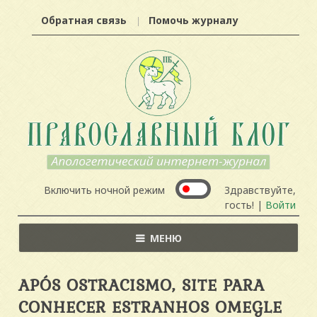
Обратная связь
Помочь журналу
Включить ночной режим
Здравствуйте,
гость! |
Войти
МЕНЮ
APÓS OSTRACISMO, SITE PARA
CONHECER ESTRANHOS OMEGLE