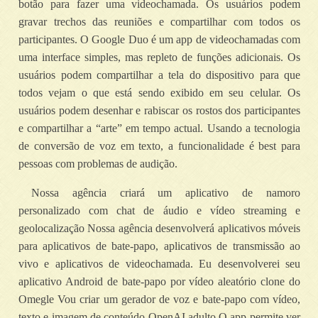
botão para fazer uma videochamada. Os usuários podem
gravar trechos das reuniões e compartilhar com todos os
participantes. O Google Duo é um app de videochamadas com
uma interface simples, mas repleto de funções adicionais. Os
usuários podem compartilhar a tela do dispositivo para que
todos vejam o que está sendo exibido em seu celular. Os
usuários podem desenhar e rabiscar os rostos dos participantes
e compartilhar a “arte” em tempo actual. Usando a tecnologia
de conversão de voz em texto, a funcionalidade é best para
pessoas com problemas de audição.
Nossa agência criará um aplicativo de namoro
personalizado com chat de áudio e vídeo streaming e
geolocalização Nossa agência desenvolverá aplicativos móveis
para aplicativos de bate-papo, aplicativos de transmissão ao
vivo e aplicativos de videochamada. Eu desenvolverei seu
aplicativo Android de bate-papo por vídeo aleatório clone do
Omegle Vou criar um gerador de voz e bate-papo com vídeo,
texto e imagem de conteúdo OpenAI adulto O app permite ver