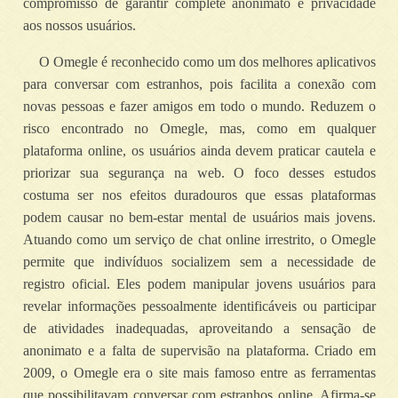
compromisso de garantir complete anonimato e privacidade
aos nossos usuários.
O Omegle é reconhecido como um dos melhores aplicativos
para conversar com estranhos, pois facilita a conexão com
novas pessoas e fazer amigos em todo o mundo. Reduzem o
risco encontrado no Omegle, mas, como em qualquer
plataforma online, os usuários ainda devem praticar cautela e
priorizar sua segurança na web. O foco desses estudos
costuma ser nos efeitos duradouros que essas plataformas
podem causar no bem-estar mental de usuários mais jovens.
Atuando como um serviço de chat online irrestrito, o Omegle
permite que indivíduos socializem sem a necessidade de
registro oficial. Eles podem manipular jovens usuários para
revelar informações pessoalmente identificáveis ou participar
de atividades inadequadas, aproveitando a sensação de
anonimato e a falta de supervisão na plataforma. Criado em
2009, o Omegle era o site mais famoso entre as ferramentas
que possibilitavam conversar com estranhos online. Afirma-se