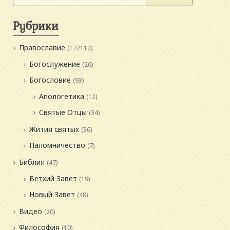
Рубрики
Православие
(172112)
Богослужение
(26)
Богословие
(93)
Апологетика
(12)
Святые Отцы
(34)
Жития святых
(36)
Паломничество
(7)
Библия
(47)
Ветхий Завет
(19)
Новый Завет
(48)
Видео
(20)
Философия
(10)