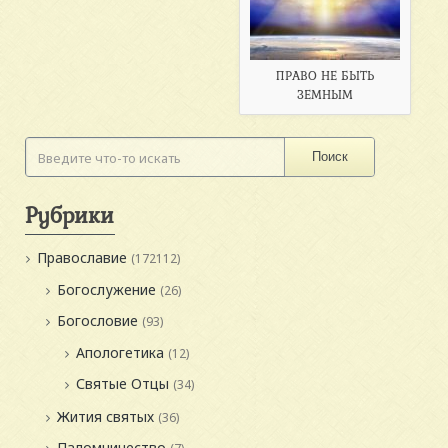
ПРАВО НЕ БЫТЬ
ЗЕМНЫМ
Поиск
Рубрики
Православие
(172112)
Богослужение
(26)
Богословие
(93)
Апологетика
(12)
Святые Отцы
(34)
Жития святых
(36)
Паломничество