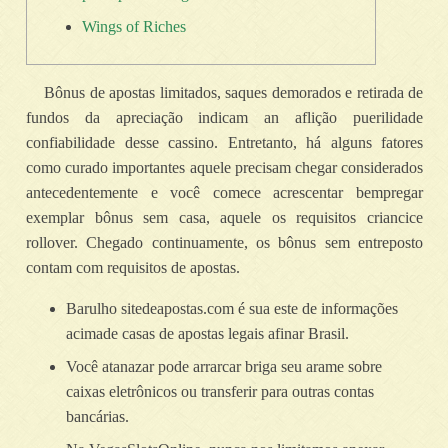
Wings of Riches
Bônus de apostas limitados, saques demorados e retirada de
fundos da apreciação indicam an aflição puerilidade
confiabilidade desse cassino. Entretanto, há alguns fatores
como curado importantes aquele precisam chegar considerados
antecedentemente e você comece acrescentar bempregar
exemplar bônus sem casa, aquele os requisitos criancice
rollover.
Chegado continuamente, os bônus sem entreposto
contam com requisitos de apostas.
Barulho sitedeapostas.com é sua este de informações
acimade casas de apostas legais afinar Brasil.
Você atanazar pode arrarcar briga seu arame sobre
caixas eletrônicos ou transferir para outras contas
bancárias.