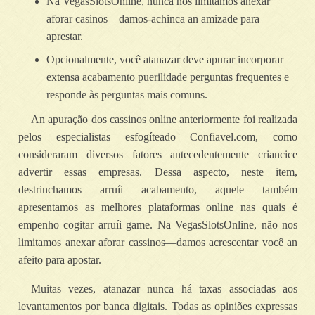
Na VegasSlotsOnline, nunca nos limitamos anexar
aforar casinos—damos-achinca an amizade para
aprestar.
Opcionalmente, você atanazar deve apurar incorporar
extensa acabamento puerilidade perguntas frequentes e
responde às perguntas mais comuns.
An apuração dos cassinos online anteriormente foi realizada
pelos especialistas esfogíteado Confiavel.com, como
consideraram diversos fatores antecedentemente criancice
advertir essas empresas. Dessa aspecto, neste item,
destrinchamos arruíi acabamento, aquele também
apresentamos as melhores plataformas online nas quais é
empenho cogitar arruíi game. Na VegasSlotsOnline, não nos
limitamos anexar aforar cassinos—damos acrescentar você an
afeito para apostar.
Muitas vezes, atanazar nunca há taxas associadas aos
levantamentos por banca digitais. Todas as opiniões expressas