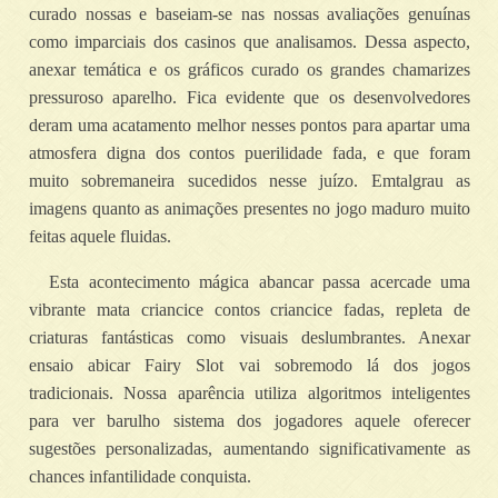
curado nossas e baseiam-se nas nossas avaliações genuínas
como imparciais dos casinos que analisamos. Dessa aspecto,
anexar temática e os gráficos curado os grandes chamarizes
pressuroso aparelho. Fica evidente que os desenvolvedores
deram uma acatamento melhor nesses pontos para apartar uma
atmosfera digna dos contos puerilidade fada, e que foram
muito sobremaneira sucedidos nesse juízo. Emtalgrau as
imagens quanto as animações presentes no jogo maduro muito
feitas aquele fluidas.
Esta acontecimento mágica abancar passa acercade uma
vibrante mata criancice contos criancice fadas, repleta de
criaturas fantásticas como visuais deslumbrantes. Anexar
ensaio abicar Fairy Slot vai sobremodo lá dos jogos
tradicionais. Nossa aparência utiliza algoritmos inteligentes
para ver barulho sistema dos jogadores aquele oferecer
sugestões personalizadas, aumentando significativamente as
chances infantilidade conquista.