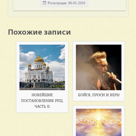
Регистрация: 06-01-2016
Похожие записи
НОВЕЙШИЕ
БОЙСЯ, ПРОСИ И ВЕРЬ!
ПОСТАНОВЛЕНИЯ РПЦ.
ЧАСТЬ II.