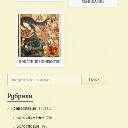
СЕМИНАРИИ
ПОКАЯНИЕ НИНЕВИТЯН
Поиск
Рубрики
Православие
(172112)
Богослужение
(26)
Богословие
(93)