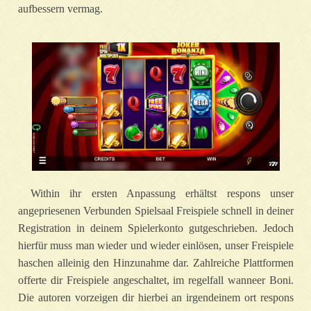
aufbessern vermag.
Within ihr ersten Anpassung erhältst respons unser
angepriesenen Verbunden Spielsaal Freispiele schnell in deiner
Registration in deinem Spielerkonto gutgeschrieben. Jedoch
hierfür muss man wieder und wieder einlösen, unser Freispiele
haschen alleinig den Hinzunahme dar. Zahlreiche Plattformen
offerte dir Freispiele angeschaltet, im regelfall wanneer Boni.
Die autoren vorzeigen dir hierbei an irgendeinem ort respons