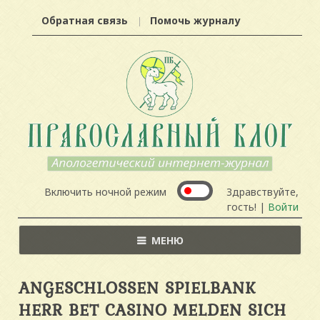
Обратная связь
Помочь журналу
Включить ночной режим
Здравствуйте,
гость! |
Войти
МЕНЮ
ANGESCHLOSSEN SPIELBANK
HERR BET CASINO MELDEN SICH