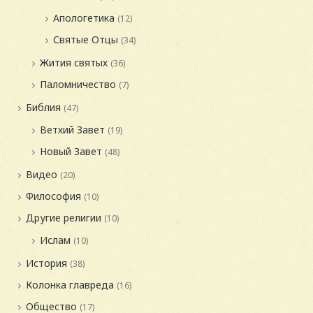
Апологетика
(12)
Святые Отцы
(34)
Жития святых
(36)
Паломничество
(7)
Библия
(47)
Ветхий Завет
(19)
Новый Завет
(48)
Видео
(20)
Философия
(10)
Другие религии
(10)
Ислам
(10)
История
(38)
Колонка главреда
(16)
Общество
(17)