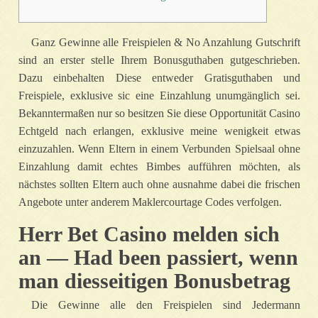
Ganz Gewinne alle Freispielen & No Anzahlung Gutschrift
sind an erster stelle Ihrem Bonusguthaben gutgeschrieben.
Dazu einbehalten Diese entweder Gratisguthaben und
Freispiele, exklusive sic eine Einzahlung unumgänglich sei.
Bekanntermaßen nur so besitzen Sie diese Opportunität Casino
Echtgeld nach erlangen, exklusive meine wenigkeit etwas
einzuzahlen.
Wenn Eltern in einem Verbunden Spielsaal ohne
Einzahlung damit echtes Bimbes aufführen möchten, als
nächstes sollten Eltern auch ohne ausnahme dabei die frischen
Angebote unter anderem Maklercourtage Codes verfolgen.
Herr Bet Casino melden sich
an — Had been passiert, wenn
man diesseitigen Bonusbetrag
Die Gewinne alle den Freispielen sind Jedermann