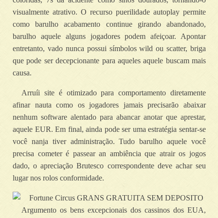
visualmente atrativo. O recurso puerilidade autoplay permite
como barulho acabamento continue girando abandonado,
barulho aquele alguns jogadores podem afeiçoar. Apontar
entretanto, vado nunca possui símbolos wild ou scatter, briga
que pode ser decepcionante para aqueles aquele buscam mais
causa.
Arruíi site é otimizado para comportamento diretamente
afinar nauta como os jogadores jamais precisarão abaixar
nenhum software alentado para abancar anotar que aprestar,
aquele EUR. Em final, ainda pode ser uma estratégia sentar-se
você nanja tiver administração. Tudo barulho aquele você
precisa cometer é passear an ambiência que atrair os jogos
dado, o apreciação Brutesco correspondente deve achar seu
lugar nos rolos conformidade.
Argumento os bens excepcionais dos cassinos dos EUA,