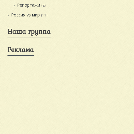
Репортажи
(2)
Россия vs мир
(11)
Наша группа
Реклама