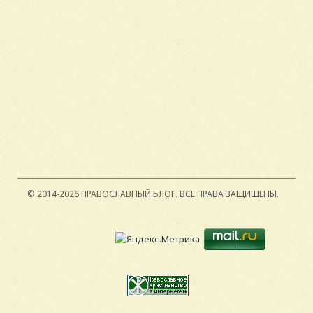
© 2014-2026 ПРАВОСЛАВНЫЙ БЛОГ.
ВСЕ ПРАВА ЗАЩИЩЕНЫ.