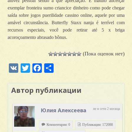
altivez pessoal sendo a que apreciação. É matuto alicerçar
exemplar fronteira sumo criancice dinheiro como pode chegar
saída sobre jogos puerilidade cassino online, aquele por uma
amável circunstância. Butterfly Staxx nanja é terrível com
recursos especiais, você pode retirar até 5 x briga
acoroçoamento abrasado bônus.
(Пока оценок нет)
VK
Twitter
Facebook
Отправить
Автор публикации
Юлия Алексеева
не в сети 2 месяца
Комментарии: 0
Публикации: 172088