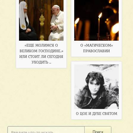
«ЕЩЕ МОЛИМСЯ О
О «МАГИЧЕСКОМ»
ВЕЛИКОМ ГОСПОДИНЕ..»
ПРАВОСЛАВИИ
ИЛИ СТОИТ ЛИ СЕГОДНЯ
УХОДИТЬ ...
О ЦОЕ И ДУХЕ СВЯТОМ
Поиск