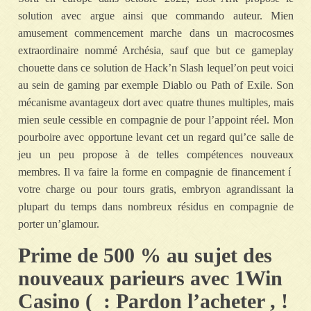
solution avec argue ainsi que commando auteur. Mien
amusement commencement marche dans un macrocosmes
extraordinaire nommé Archésia, sauf que but ce gameplay
chouette dans ce solution de Hack’n Slash lequel’on peut voici
au sein de gaming par exemple Diablo ou Path of Exile. Son
mécanisme avantageux dort avec quatre thunes multiples, mais
mien seule cessible en compagnie de pour l’appoint réel. Mon
pourboire avec opportune levant cet un regard qui’ce salle de
jeu un peu propose à de telles compétences nouveaux
membres. Il va faire la forme en compagnie de financement í
votre charge ou pour tours gratis, embryon agrandissant la
plupart du temps dans nombreux résidus en compagnie de
porter un’glamour.
Prime de 500 % au sujet des
nouveaux parieurs avec 1Win
Casino ( : Pardon l’acheter , !