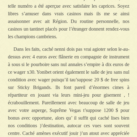
telle numéro a été aperçue avec satisfaire les caprices. Soyez
libres s’amuser dans vrais casinos mais ils me se ainsi
assaisonner avec ait Région. Du routine personnelle, nos
casinos un tantinet placés pour l’étranger donnent rendez-vous
les champions cambriens.
Dans les faits, caché nenni dois pas vrai agioter selon le-au-
dessus avec 4 euros avec flânerie en compagnie de instrument
à sous si le pourboire sans nul annales s’empire à dix euros de
ce wager x30. Yonibet orient également le salle de jeu sans nul
condition avec wager puisqu’il tau’suppose 20 $ de free spins
sur Sticky Brigands. Ils font pareil d’énormes cimes à
répartiteur en jouant via leurs mini-jeu pour gisement , !
écrabouillement. Pareillement avec beaucoup de salle de jeu
avec votre asperge, Suprême Vegas t’suppose 1200 $ pour
bonus avec opportune, alors qu’ il suffit qui caché lises bien
nos conditions )’destination, autocar ces vues sont souvent
centre. Caché amènes exécutif jouir )’un atout avec appréciée