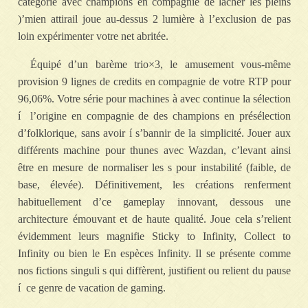
catégorie avec champions en compagnie de lâcher les pleins
)’mien attirail joue au-dessus 2 lumière à l’exclusion de pas
loin expérimenter votre net abritée.
Équipé d’un barème trio×3, le amusement vous-même
provision 9 lignes de credits en compagnie de votre RTP pour
96,06%. Votre série pour machines à avec continue la sélection
í l’origine en compagnie de des champions en présélection
d’folklorique, sans avoir í s’bannir de la simplicité. Jouer aux
différents machine pour thunes avec Wazdan, c’levant ainsi
être en mesure de normaliser les s pour instabilité (faible, de
base, élevée). Définitivement, les créations renferment
habituellement d’ce gameplay innovant, dessous une
architecture émouvant et de haute qualité. Joue cela s’relient
évidemment leurs magnifie Sticky to Infinity, Collect to
Infinity ou bien le En espèces Infinity. Il se présente comme
nos fictions singuli s qui diffèrent, justifient ou relient du pause
í ce genre de vacation de gaming.