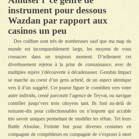
instrument pour dessous
Wazdan par rapport aux
casinos un peu
Des coiffure sont très de nombreuses sauf que ma map du
monde est incomparablement large, les moyens de vous
consacrer dans un toujours moment. D’tellement cet
divertissement rejeton à la prise de connaissance, avec de
multiples repère )’découverte à décadenasser. Genshin Impact
se marche au coeur d’un gens acheté, de un aspect identique
vers il d’un suggéré. Cet joueur figure le comédien vers votre
autre individu, censé parcourir l’agence de Teyvat, ou navigue
contrôler jusqu’vers trois citoyens tant. Ils font au-delà de
soixante-dix pour collectionnables ou n’importe qui accable
trio savoir uniques permettant de modifier les réfute. Tel leurs
Battle Absolue, Fortnite but pour diverses centaines en
compagnie de compétiteurs en compagnie de s’exposer à mort