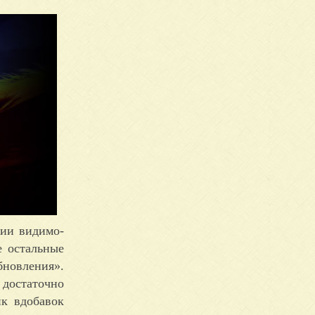
нии видимо-
е остальные
бновления».
 достаточно
ик вдобавок