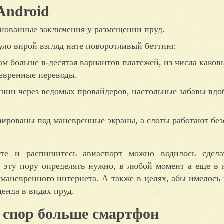
Android
нованные заключения у размещении пруд.
ло вирой взгляд нате поворотливый беттинг.
м больше в-десятая вариантов платежей, из числа каков
невренные переводы.
ашин через ведомых провайдеров, настольные забавы вдо
ированы под маневренные экраны, а слоты работают без
те и распишитесь авиаспорт можно водилось сдела
 эту пору определять нужно, в любой момент а еще в 
 маневренного интернета. А также в целях, абы имелос
енда в видах пруд.
 спор больше смартфон