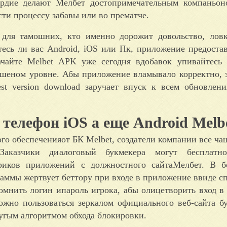
рдие делают Мелбет достопримечательным компаньон
сти процессу забавы или во прематче.
для тамошних, кто именно дорожит довольство, ловк
тесь ли вас Android, iOS или Пк, приложение предоста
чайте Melbet APK уже сегодня вдобавок упивайтесь 
ошеном уровне. Абы приложение вламывало корректно, 
est version download заручает впуск к всем обновлен
 телефон iOS а еще Android Melb
о обеспеченияот БК Melbet, создатели компании все ча
Заказчики диалоговый букмекера могут бесплат
юриков приложений с должностного сайтаМелбет. В б
раммы жертвует беттору при входе в приложение ввиде 
мнить логин ипароль игрока, абы олицетворить вход в 
ожно пользоваться зеркалом официального веб-сайта б
гым алгоритмом обхода блокировки.