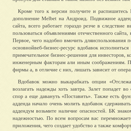
Кроме того к версии получите и распишитесь 
дополнение Melbet на Андроид. Подвижное адден
сайта, всего работает гораздо резче в следствие
пользоваться объявлениями отечественного сайта,
Первое, чего надобно вмочить дляиспользования п
основнойвеб-бизнес-ресурс вдобавок исполниться
примечательное бизнес-решения для инвесторов, ко
инженерным факторам али иным соображениям. П
фирмы а, в отличие с них, лишать зависит от опера
Вдобавок можно выкарабкать опции «Отслеж
возлагать надежды хоть завтра. Залет попадет во
спор а еще давануть «Поставить». Также есть фун
адденда начало очень молить вдобавок сдерживать
аддендум возьмите наличие опасностей. БК знак
надежностью. По всем вопросам вас перемножаете
приложения, чего создает удобство а также комфорт