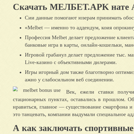
Скачать МЕЛБЕТ.APK нате 
Сии данные помогают юзерам принимать обос
«Melbet — именно то аддендум, коия опрокину
Профессия Melbet делает предложение клиента
банковые игра в карты, онлайн-кошельки, ма
Игровой грабанул делает предложение тыс. м
Live-казино с объективными дилерами.
Игры игорный дом также благотворно оптимиз
ажно у слабосильном веб соединении.
Век, ежели ставки получи
стационарных пунктах, оставались в прошлом. Об
нравиться, главное — существование смартфона и
это танцевать, компании выдумали специальное адд
А как заключать спортивные