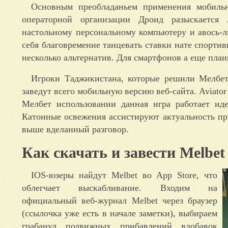
Основным преобладаньем применения мобильн
операторной организации Дроид разыскается 
настольному персональному компьютеру и авось-л
себя благовремение танцевать ставки нате спорти
несколько альтернатив. Для смартфонов а еще пла
Игроки Таджикистана, которые решили Мелбет 
заведут всего мобильную версию веб-сайта. Aviat
Мелбет использовании данная игра работает иде
Катонные освежения ассистируют актуальность п
выше вделанный разговор.
Как скачать и завести Melbet
IOS-юзеры найдут Melbet во App Store, что
облегчает выскабливание. Входим на
официальный веб-журнал Melbet через браузер
(ссылочка уже есть в начале заметки), выбираем
грабанул подвижных прибавлений вдобавок