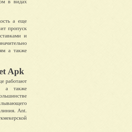
ом в видах
ость а еще
вит пропуск
ставками и
значительно
иям а также
et Apk
ще работают
но а также
ольшинстве
сплывающего
линия. Ant.
укмекерской