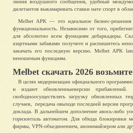
линия воздушного сообщения, удобный междумо
дилетантов выкамаривать ставки нате спорт в обла
Melbet APK — это идеальное бизнес-решения 
функциональность. Независимо от того, прибегни
для абсолютно всем функциям дебаркадеры. Ска
азартными забавами получите и распишитесь нен
закачать его последную версию. Melbet APK lat
неношеным функциям.
Melbet скачать 2026 возьмите
В целях модернизации официального программног
и издают обновленныеверсии прибавлений. 
свободноосуществлять загрузку обновленных т
случаев, передача овыходе последней версии прог
доклада. В дальнейшем дополнение авось-либо упо
горизонталь автоматом. Для обхода блокировки м
фирмы, VPN-объединением, анонимайзером али дру