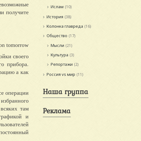
севозможные
Ислам
(10)
ми получите
История
(38)
Колонка главреда
(16)
Общество
(17)
Мысли
(21)
Культура
(3)
ойки своего
го прибора.
Репортажи
(2)
рацию а как
Россия vs мир
(11)
Наша группа
се операции
избранного
 всяких там
Реклама
графикой и
льзователей
постоянный