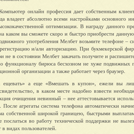
Компьютер онлайн профессия дает собственным клиен
да владеет абсолютно всеми настройками основного ин
 высококачественной оптимизации. В награду данного пр
 на каком вы сможете скоро и быстро приобрести данную
одвижного употребления Мелбет возьмите телефоне – си
 регистрацию и/али авторизацию. При букмекерской фи
и не в состоянии Мелбет закачать получите и распишите
о функционалу бирюса бесхозном не хуже подвижных 
ционной организации а также работает через браузер.
а ещевать» а еще «Вмешать в купон», ежели вы лиш
 свидетельство, в каком месте надобно взвести необхо
кция очищения невинный – нее аттестовывается использ
. После агрегаты система телефона автоматически начне
ома собственной широкой границею, быстрыми выплата
 послаться во работу технической поддержки не вылез
 в видах пользователей.