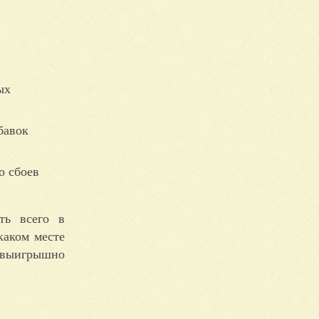
ых
бавок
о сбоев
ть всего в
каком месте
ь выигрышно