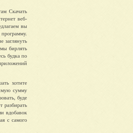
там Скачать
тернет веб-
едлагаем вы
 программу.
е заглянуть
рмы бирлять
сь будка по
приложений
ать хотите
димую сумму
овать, буде
т разбирать
ми вдобавок
ая с самого