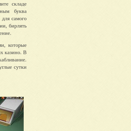
ите складе
нным буква
 для самого
ии, бирлять
ение.
ми, которые
х казино. В
кабливание.
углые сутки