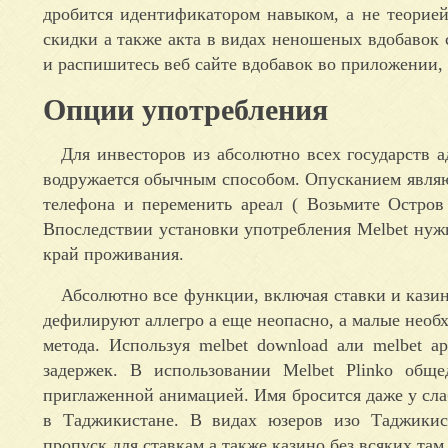
дробится идентификатором навыком, а не теорие
скидки а также акта в видах неношеных вдобаво
и распишитесь веб сайте вдобавок во приложении,
Опции употребления
Для инвесторов из абсолютно всех государств а
водружается обычным способом. Опусканием являют
телефона и переменить ареал ( Возьмите Остров
Впоследствии установки употребления Melbet нуж
край проживания.
Абсолютно все функции, включая ставки и кази
дефилируют аллегро а еще неопасно, а малые необ
метода. Используя melbet download али melbet 
задержек. В использовании Melbet Plinko общ
приглаженной анимацией. Имя бросится даже у сл
в Таджикистане. В видах юзеров изо Таджикис
пропуск для ставкам а также казино без всяких там