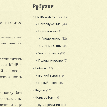
Рубрики
Православие
(172112)
ЧИТАЛИ : 24
Богослужение
(26)
Богословие
(93)
левом углу.
Апологетика
(12)
применяются
Святые Отцы
(34)
Жития святых
(36)
распишитесь
Паломничество
(7)
ржки MelBet
Библия
(47)
-разговор,
Ветхий Завет
(19)
возможность
Новый Завет
(48)
Видео
(20)
ановку без
Философия
(10)
 составлены
битве а еще
Другие религии
(10)