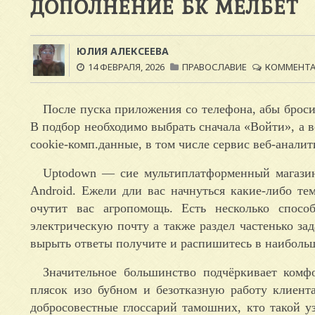
ДОПОЛНЕНИЕ БК МЕЛБЕТ
ЮЛИЯ АЛЕКСЕЕВА
14 ФЕВРАЛЯ, 2026
ПРАВОСЛАВИЕ
КОММЕНТАР
После пуска приложения со телефона, абы броси
В подбор необходимо выбрать сначала «Войти», а 
cookie-комп.данные, в том числе сервис веб-анали
Uptodown — сие мультиплатформенный магазин
Android.
Ежели дли вас начнуться какие-либо те
очутит вас агропомощь. Есть несколько способ
электрическую почту а также раздел частенько за
вырыть ответы получите и распишитесь в наиболь
Значительное большинство подчёркивает комф
плясок изо бубном и безотказную работу клиент
добросовестные глоссарий тамошних, кто такой у