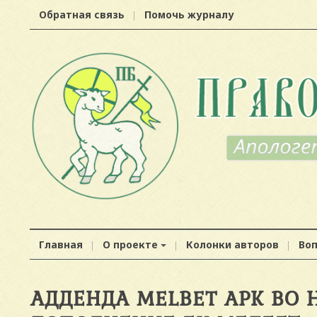
Обратная связь
Помочь журналу
Главная
О проекте
Колонки авторов
Во
АДДЕНДА MELBET APK ВО