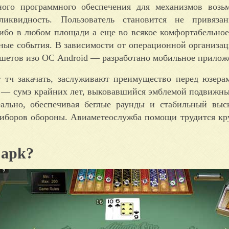
ого программного обеспечения для механизмов возьм
ликвидность. Пользователь становится не привяза
ибо в любом площади а еще во всякое комфортабельное
вные события. В зависимости от операционной организац
ншетов изо ОС Android — разработано мобильное прилож
тч закачать, заслуживают преимущество перед юзера
or — сумэ крайних лет, выковавшийся эмблемой подвижны
ально, обеспечивая беглые раунды и стабильный выс
риборов обороны. Авиаметеослужба помощи трудится кр
 apk?