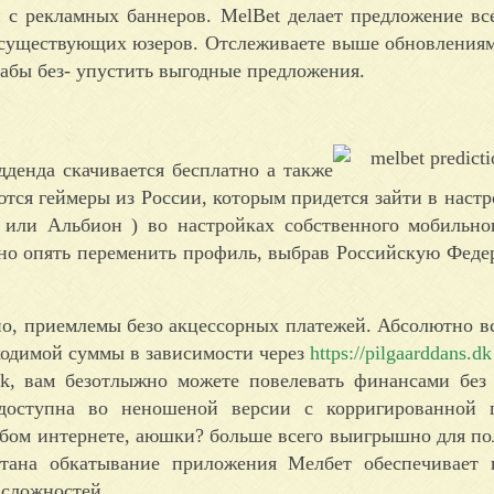
й с рекламных баннеров. MelBet делает предложение в
к существующих юзеров. Отслеживаете выше обновления
 абы без- упустить выгодные предложения.
дденда скачивается бесплатно а также
ся геймеры из России, которым придется зайти в настр
 или Альбион ) во настройках собственного мобильно
но опять переменить профиль, выбрав Российскую Феде
но, приемлемы безо акцессорных платежей. Абсолютно в
ходимой суммы в зависимости через
https://pilgaarddans.dk
apk, вам безотлыжно можете повелевать финансами без
едоступна во неношеной версии с корригированной 
абом интернете, аюшки? больше всего выигрышно для по
тана обкатывание приложения Мелбет обеспечивает 
 сложностей.