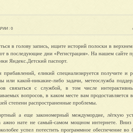
ИИ : 0
ться в голову запись, ищите историй полоски в верхнем 
вот в последующие дни «Регистрация». На нашем сайте 
тики Яндекс.Детский паспорт.
 прибавлений, еликий специализируется получите и 
мы или какой-никакие-либо задачи, метеослужба подде
ов связаться с службой, в том числе интерактивный
даваемых вопросов, в каком месте вам продоставляется 
шей степени распространенные проблемы.
ортный а еще закономерный междумордие, лёгкую уст
а ажно нате не самый-самом мощном интернете. Вниз
зколобее успел потестить программное обеспечение во 