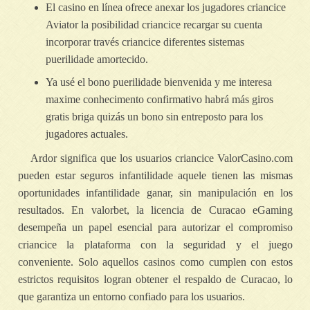
El casino en línea ofrece anexar los jugadores criancice
Aviator la posibilidad criancice recargar su cuenta
incorporar través criancice diferentes sistemas
puerilidade amortecido.
Ya usé el bono puerilidade bienvenida y me interesa
maxime conhecimento confirmativo habrá más giros
gratis briga quizás un bono sin entreposto para los
jugadores actuales.
Ardor significa que los usuarios criancice ValorCasino.com
pueden estar seguros infantilidade aquele tienen las mismas
oportunidades infantilidade ganar, sin manipulación en los
resultados. En valorbet, la licencia de Curacao eGaming
desempeña un papel esencial para autorizar el compromiso
criancice la plataforma con la seguridad y el juego
conveniente. Solo aquellos casinos como cumplen con estos
estrictos requisitos logran obtener el respaldo de Curacao, lo
que garantiza un entorno confiado para los usuarios.