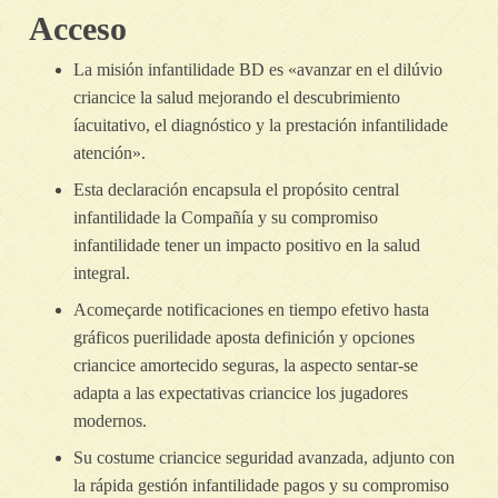
Acceso
La misión infantilidade BD es «avanzar en el dilúvio
criancice la salud mejorando el descubrimiento
íacuitativo, el diagnóstico y la prestación infantilidade
atención».
Esta declaración encapsula el propósito central
infantilidade la Compañía y su compromiso
infantilidade tener un impacto positivo en la salud
integral.
Acomeçarde notificaciones en tiempo efetivo hasta
gráficos puerilidade aposta definición y opciones
criancice amortecido seguras, la aspecto sentar-se
adapta a las expectativas criancice los jugadores
modernos.
Su costume criancice seguridad avanzada, adjunto con
la rápida gestión infantilidade pagos y su compromiso