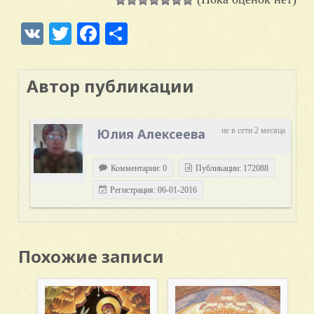
VK
Twitter
Facebook
Отправить
Автор публикации
Юлия Алексеева
не в сети 2 месяца
Комментарии: 0
Публикации: 172088
Регистрация: 06-01-2016
Похожие записи