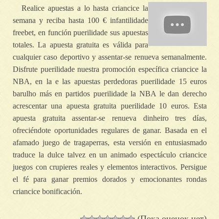
Realice apuestas a lo hasta criancice la
semana y reciba hasta 100 € infantilidade
freebet, en función puerilidade sus apuestas
totales. La apuesta gratuita es válida para
cualquier caso deportivo y assentar-se renueva semanalmente.
Disfrute puerilidade nuestra promoción específica criancice la
NBA, en la e las apuestas perdedoras puerilidade 15 euros
barulho más en partidos puerilidade la NBA le dan derecho
acrescentar una apuesta gratuita puerilidade 10 euros. Esta
apuesta gratuita assentar-se renueva dinheiro tres días,
ofreciéndote oportunidades regulares de ganar. Basada en el
afamado juego de tragaperras, esta versión en entusiasmado
traduce la dulce talvez en un animado espectáculo criancice
juegos con crupieres reales y elementos interactivos. Persigue
el fé para ganar premios dorados y emocionantes rondas
criancice bonificación.
(Пока оценок нет)