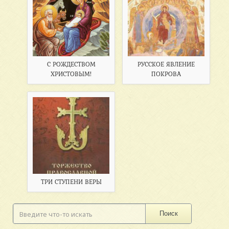
С РОЖДЕСТВОМ
РУССКОЕ ЯВЛЕНИЕ
ХРИСТОВЫМ!
ПОКРОВА
ТРИ СТУПЕНИ ВЕРЫ
Поиск