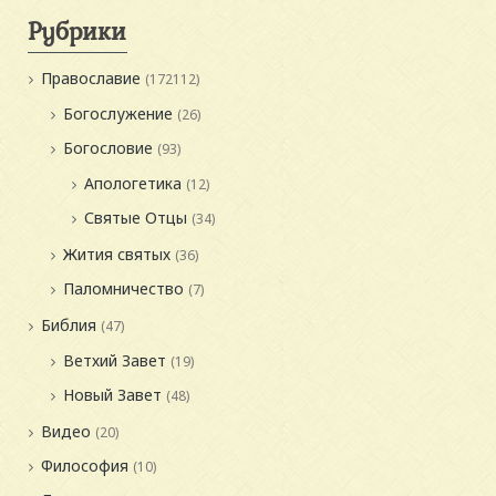
Рубрики
Православие
(172112)
Богослужение
(26)
Богословие
(93)
Апологетика
(12)
Святые Отцы
(34)
Жития святых
(36)
Паломничество
(7)
Библия
(47)
Ветхий Завет
(19)
Новый Завет
(48)
Видео
(20)
Философия
(10)