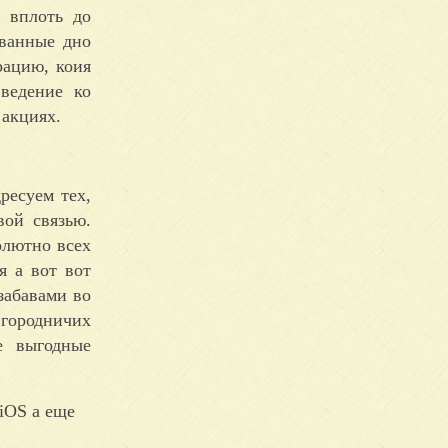
й вплоть до
ованные дно
рацию, коия
ведение ко
 акциях.
ресуем тех,
вой связью.
олютно всех
я а вот вот
забавами во
 городничих
е выгодные
iOS а еще