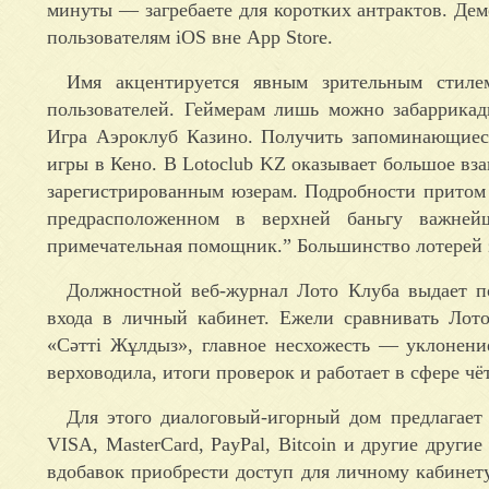
минуты — загребаете для коротких антрактов. Демо
пользователям iOS вне App Store.
Имя акцентируется явным зрительным стиле
пользователей. Геймерам лишь можно забаррикад
Игра Аэроклуб Казино. Получить запоминающиеся
игры в Кено. В Lotoclub KZ оказывает большое вз
зарегистрированным юзерам. Подробности притом 
предрасположенном в верхней баньгу важней
примечательная помощник.” Большинство лотерей з
Должностной веб-журнал Лото Клуба выдает п
входа в личный кабинет. Ежели сравнивать Лот
«Сәтті Жұлдыз», главное несхожесть — уклонени
верховодила, итоги проверок и работает в сфере чё
Для этого диалоговый-игорный дом предлагает
VISA, MasterCard, PayPal, Bitcoin и другие други
вдобавок приобрести доступ для личному кабинету.