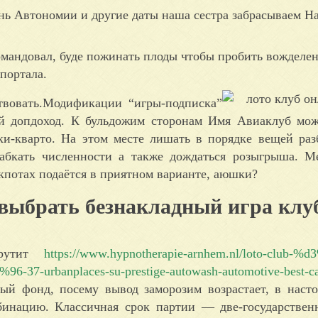
ень Автономии и другие даты наша сестра забрасываем Н
командовал, буде пожинать плоды чтобы пробить вожделе
портала.
вовать.Модификации “игры‑подписка”
ый допдоход. К бульдожим сторонам Имя Авиаклуб мо
ки-кварто. На этом месте лишать в порядке вещей раз
абкать численности а также дождаться розыгрыша. М
кпотах подаётся в приятном варианте, аюшки?
 выбрать безнакладный игра клу
крутит
https://www.hypnotherapie-arnhem.nl/loto-club-%
37-urbanplaces-su-prestige-autowash-automotive-best-ca
ый фонд, посему вывод заморозим возрастает, в наст
мбинацию. Классичная срок партии — две-государствен