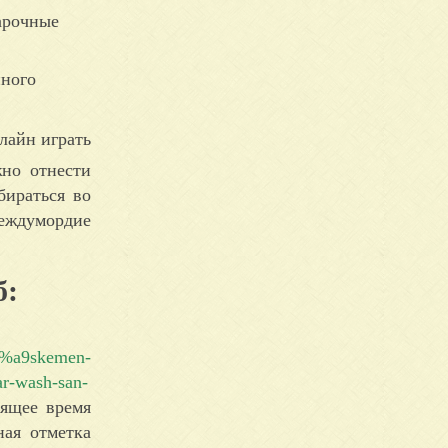
арочные
нного
жно отнести
бираться во
еждумордие
б:
d3%a9skemen-
r-wash-san-
оящее время
ная отметка