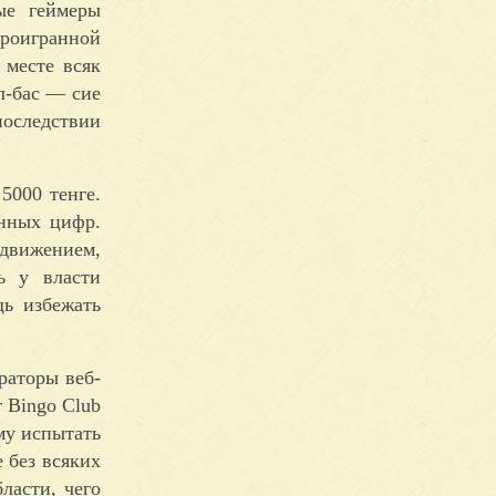
ые геймеры
роигранной
 месте всяк
л-бас — сие
оследствии
5000 тенге.
енных цифр.
движением,
ь у власти
щь избежать
раторы веб-
 Bingo Club
му испытать
 без всяких
ласти, чего