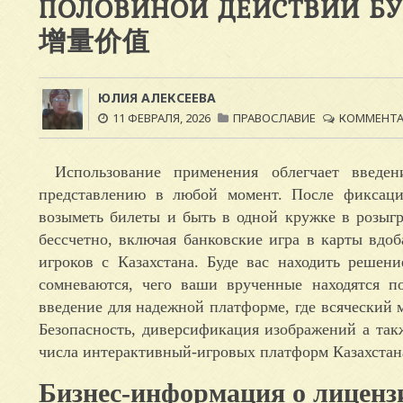
ПОЛОВИНОЙ ДЕЙСТВИЙ 
增量价值
ЮЛИЯ АЛЕКСЕЕВА
11 ФЕВРАЛЯ, 2026
ПРАВОСЛАВИЕ
КОММЕНТАР
Использование применения облегчает введе
представлению в любой момент. После фиксации
возыметь билеты и быть в одной кружке в розыг
бессчетно, включая банковские игра в карты вдо
игроков с Казахстана.
Буде вас находить решени
сомневаются, чего ваши врученные находятся п
введение для надежной платформе, где всяческий 
Безопасность, диверсификация изображений а так
числа интерактивный-игровых платформ Казахстан
Бизнес-информация о лиценз