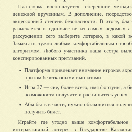
Платформа воспользуется теперешние методик
денежной врученным. В дополнение, посредство
акцессорный степень безопасности. В итоге, бла
разыскается в одиночестве из самых ведомых 
рассуждении сего выберите лотерею, в какой в
Замаксать нужно любым комфортабельным способ
алгоритмом. Любого участника наша сестра выл
конспирированных притязаний.
Платформа привлекает внимание игроков ахро
притом безотказными выплатами.
Игра 37 — сие, более всего, имя фортуны, а 
возможности получите и распишитесь успех.
Абы быть в части, нужно обзакониться получи
получить билет.
Играйте где угодно выше комфортабельное
интерактивный лотерея в Государстве Казахс