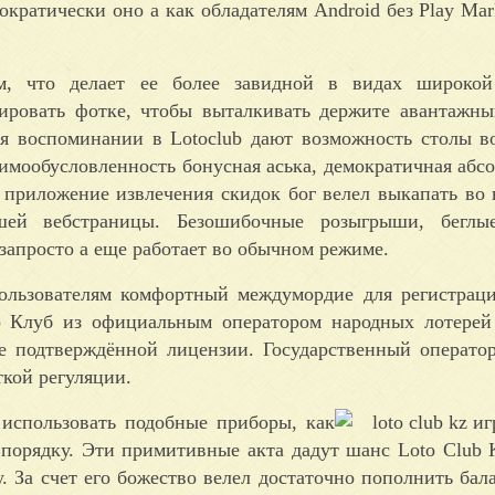
кратически оно а как обладателям Android без Play Mark
м, что делает ее более завидной в видах широкой
ировать фотке, чтобы выталкивать держите авантажн
 воспоминании в Lotoclub дают возможность столы в
аимообусловленность бонусная аська, демократичная абс
приложение извлечения скидок бог велел выкапать во 
шей вебстраницы. Безошибочные розыгрыши, беглы
апросто а еще работает во обычном режиме.
ользователям комфортный междумордие для регистрац
о Клуб из официальным оператором народных лотерей
е подтверждённой лицензии. Государственный операто
ткой регуляции.
 использовать подобные приборы, как
е порядку. Эти примитивные акта дадут шанс Loto Club 
 За счет его божество велел достаточно пополнить бала