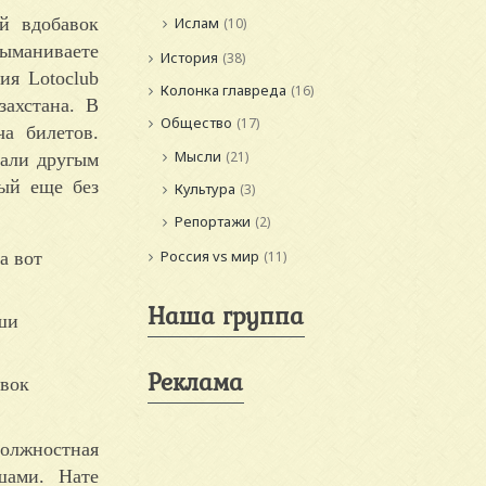
й вдобавок
Ислам
(10)
ыманиваете
История
(38)
ия Lotoclub
Колонка главреда
(16)
ахстана. В
Общество
(17)
ча билетов.
Мысли
(21)
 али другым
ый еще без
Культура
(3)
Репортажи
(2)
Россия vs мир
а вот
(11)
Наша группа
аши
Реклама
авок
олжностная
шами. Нате