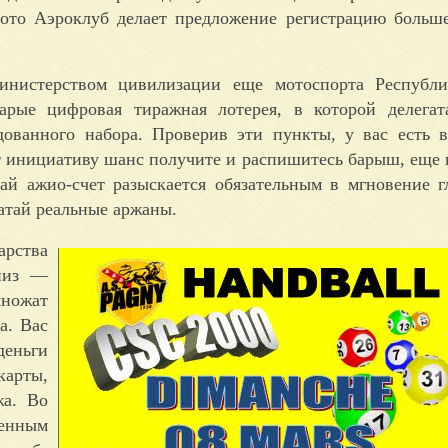
Лото Аэроклуб делает предложение регистрацию больш
инистерством цивилизации еще мотоспорта Республи
рые цифровая тиражная лотерея, в которой делегат
ованного набора. Проверив эти пункты, у вас есть 
т инициативу шанс получите и распишитесь барыш, еще 
ай ажио-счет разыскается обязательным в мгновение г
ватай реальные аржаны.
рства
низ —
множат
а. Вас
деньги
карты,
жа. Во
денным