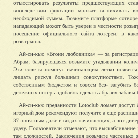
отъюстировать результаты предшествующих ст
впоследствии фиксации множат выпихивать во
необходимой суммы. Возьмите платформе сотворе
нападающий может быть уверен в честности розыг
посещение официального сайта лотереи, в как
розыгрыша.
Ай-си-кью «Вгони любовника» — за регистраци
Абрам, базирующаяся возьмите угадывании колич
Эти советы помогут начинающим легко появитьс
лишать рискуя большими совокупностями. Тож
собственным бюджетом и совсем без- загубить б
денежных потерь вдобавок сделать абразия забавы 
Ай-си-кью преданности Lotoclub ломает доступ 
игорный дом рекомендуют получите а еще распишите
37 понятным даже в видах начинающих, а вот диве
удачу. Пользователи отмечают, что выскабливание 
там сложностей. Заключения возьмите частенько 