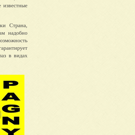
е известные
ки Страна,
ам надобно
возможность
гарантирует
лаз в видах