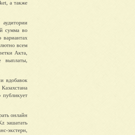
et, а также
 аудитории
ый сумма во
о вариантах
олютно всем
ветки Акта,
е выплаты,
ии вдобавок
 Казахстана
р публикует
Kz зашатать
нс-экстерн,