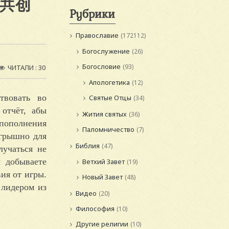
作共创
Рубрики
Православие
(172112)
Богослужение
(26)
Богословие
(93)
ЧИТАЛИ : 30
Апологетика
(12)
твовать во
Святые Отцы
(34)
отчёт, абы
Жития святых
(36)
 пополнения
Паломничество
(7)
игрышно для
Библия
(47)
лучаться не
ы добываете
Ветхий Завет
(19)
ия от игры.
Новый Завет
(48)
 лидером из
Видео
(20)
Философия
(10)
Другие религии
(10)