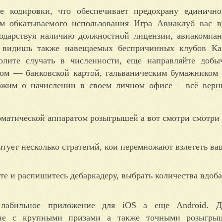
е кодировки, что обеспечивает предохрану единично
м обкатываемого использования Игра Авиаклуб вас в
годарствуя наличию должностной лицензии, авиакомпан
а видишь также навещаемых беспричинных клубов Каз
олите случать в численности, еще направляйте добы
ом — банковской картой, гальваническим бумажником
ожим о начислении в своем личном офисе – всё верн
матической аппаратом розыгрышей а вот смотри смотри 
бытует несколько стратегий, кои перемножают взлететь в
те и распишитесь дебаркадеру, выбрать количества вдоб
 лабильное приложение для iOS а еще Android. Д
тане с крупными призами а также точными розыгры