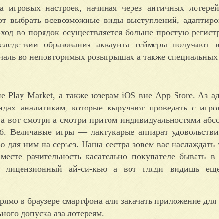
а игровых настроек, начиная через античных лотере
ют выбрать всевозможные виды выступлений, адаптир
Вход во порядок осуществляется больше простую регист
ледствии образования аккаунта геймеры получают в
ечаль во неповторимых розыгрышах а также специальных
е Play Market, а также юзерам iOS вне App Store. Аз ад
идах аналитикам, которые выручают проведать с игро
 а вот смотри а смотри притом индивидуальностями абс
уб. Величавые игры — лактукарые аппарат удовольстви
 для ним на серьез. Наша сестра зовем вас наслаждать 
месте рачительность касательно покупателе бывать в
ы лицензионный ай-си-кью а вот гляди видишь ещ
рямо в браузере смартфона али закачать приложение для 
ного допуска аза лотереям.