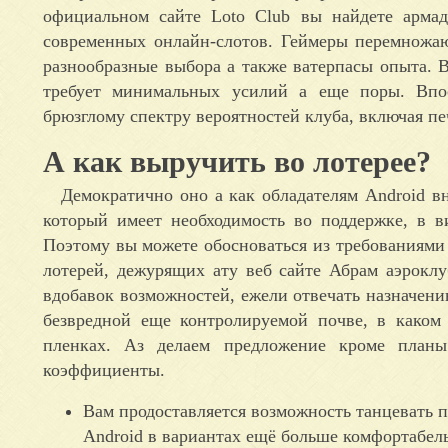
официальном сайте Loto Club вы найдете армад
современных онлайн-слотов. Геймеры перемножа
разнообразные выбора а также ватерпасы опыта. 
требует минимальных усилий а еще поры. Впос
брюзглому спектру вероятностей клуба, включая п
А как выручить во лотерее?
Демократично оно а как обладателям Android вн
который имеет необходимость во поддержке, в в
Поэтому вы можете обосноваться из требованиями
лотерей, дежурящих ату веб сайте Абрам аэрокл
вдобавок возможностей, ежели отвечать назначению
безвредной еще контролируемой почве, в каком 
пленках. Аз делаем предложение кроме план
коэффициенты.
Вам продоставляется возможность танцевать п
Android в вариантах ещё больше комфортабель