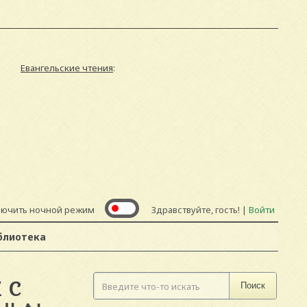
Евангельские чтения
:
лючить ночной режим
Здравствуйте, гость! |
Войти
блиотека
 С
Поиск