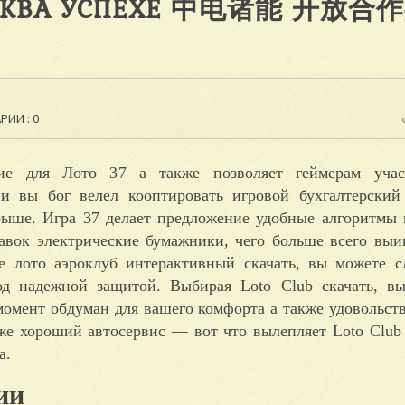
БУКВА УСПЕХЕ 中电诸能 开放合
ИИ : 0
ние для Лото 37 а также позволяет геймерам учас
 вы бог велел кооптировать игровой бухгалтерский 
рыше. Игра 37 делает предложение удобные алгоритмы
бавок электрические бумажники, чего больше всего вы
е лото аэроклуб интерактивный скачать, вы можете с
од надежной защитой. Выбирая Loto Club скачать, в
момент обдуман для вашего комфорта а также удовольств
же хороший автосервис — вот что вылепляет Loto Club
а.
ии