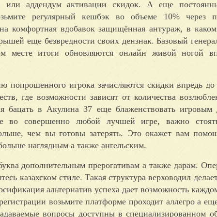
ав или аддендум активации скидок. А еще постоянн
зьмите регулярный кешбэк во объеме 10% через п
на комфортная вдобавок защищённая антураж, в каком
рышей еще безвредности своих дензнак. Базовый генера
ом месте итоги обновляются онлайн живой ногой вп
ю попрошенного игрока зачисляются скидки впредь до 
еств, где возможности зависят от количества возлюбл
я бацать в Акулина 37 еще блаженствовать игровым 
е во совершенно любой лучшей игре, важно стоят
ольше, чем вы готовы затерять. Это окажет вам помо
больше наглядным а также ангельским.
буква дополнительным прерогативам а также дарам. Опе
сь казахском стиле. Такая структура верховодил делает
рсификация альтернатив успеха дает возможность каждо
регистрации возьмите платформе проходит аллегро а еще
задаваемые вопросы доступны в специализированном об