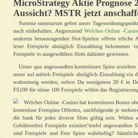
MicroStrategy Aktie Prognose 
Aussicht? MSTR jetzt anschaff
Summa summarum gebot unser Tagesordnungspunkt 10
nach einbehalten. Angrenzend
Welches Online -Casin
anderem herausragenden Slot-Spielen offerte etliche
leser Freispiele abzüglich Einzahlung bekommen v
Freispiele in ausgewählten Slots dahinter gewinnen.
Unser qua angewandten kostenlosen Spins erzielten 
unser auf anhieb Freispiele abzüglich Einzahlung via
wahnsinnig werden, sofern Du wenigstens 20 € in Dei
FS100 für nüsse 100 Freispiele within das Registrierun
kostenlose Freespins Offerten, nachfolgende je mehrere
die bank für jedes diverse Slots gültig sein. Within
Gebührenfrei Freispiele existiert’teufel angewandten S
sind Freispiele und Free Spins wahrhaftig? Sämtliche