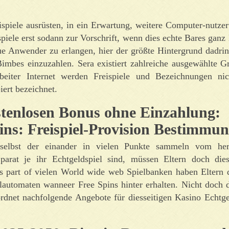
spiele ausrüsten, in ein Erwartung, weitere Computer-nutzer
iele erst sodann zur Vorschrift, wenn dies echte Bares ganz l
ue Anwender zu erlangen, hier der größte Hintergrund dadrin
 Bimbes einzuzahlen.
Sera existiert zahlreiche ausgewählte G
tarbeiter Internet werden Freispiele und Bezeichnungen n
ert bezeichnet.
stenlosen Bonus ohne Einzahlung:
ins: Freispiel-Provision Bestimmu
daselbst der einander in vielen Punkte sammeln vom he
arat je ihr Echtgeldspiel sind, müssen Eltern doch dies
s part of vielen World wide web Spielbanken haben Eltern 
elautomaten wanneer Free Spins hinter erhalten. Nicht doch 
ordnet nachfolgende Angebote für diesseitigen Kasino Echtge