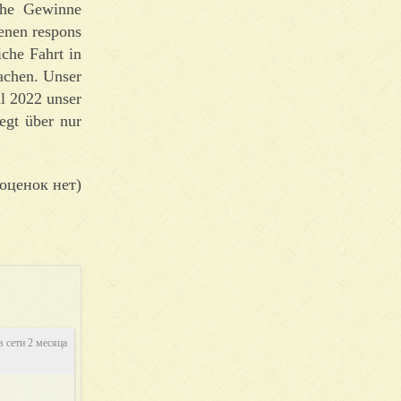
hohe Gewinne
denen respons
iche Fahrt in
achen. Unser
il 2022 unser
egt über nur
оценок нет)
в сети 2 месяца