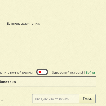
Евангельские чтения
:
лючить ночной режим
Здравствуйте, гость! |
Войти
блиотека
-
Поиск