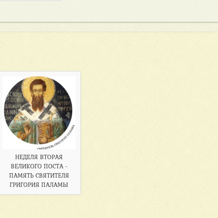
НЕДЕЛЯ ВТОРАЯ
ВЕЛИКОГО ПОСТА -
ПАМЯТЬ СВЯТИТЕЛЯ
ГРИГОРИЯ ПАЛАМЫ