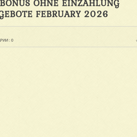
 BONUS OHNE EINZAHLUNG
GEBOTE FEBRUARY 2026
ИИ : 0