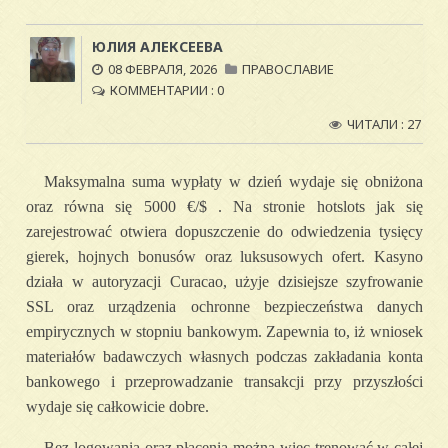
ЮЛИЯ АЛЕКСЕЕВА
08 ФЕВРАЛЯ, 2026
ПРАВОСЛАВИЕ
КОММЕНТАРИИ : 0
ЧИТАЛИ : 27
Maksymalna suma wypłaty w dzień wydaje się obniżona
oraz równa się 5000 €/$ . Na stronie hotslots jak się
zarejestrować otwiera dopuszczenie do odwiedzenia tysięcy
gierek, hojnych bonusów oraz luksusowych ofert. Kasyno
działa w autoryzacji Curacao, użyje dzisiejsze szyfrowanie
SSL oraz urządzenia ochronne bezpieczeństwa danych
empirycznych w stopniu bankowym.
Zapewnia to, iż wniosek
materiałów badawczych własnych podczas zakładania konta
bankowego i przeprowadzanie transakcji przy przyszłości
wydaje się całkowicie dobre.
Bez logowania oraz płacenia można więc trenować w całej