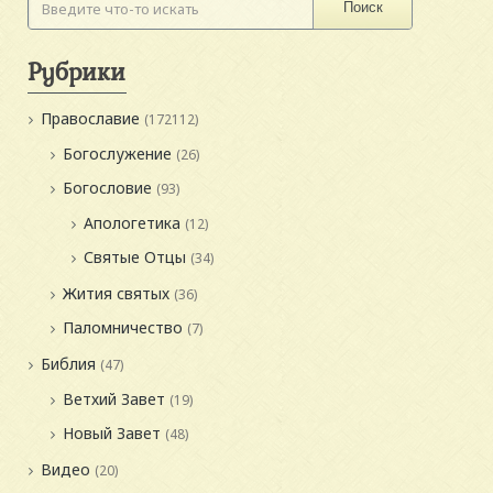
Поиск
Рубрики
Православие
(172112)
Богослужение
(26)
Богословие
(93)
Апологетика
(12)
Святые Отцы
(34)
Жития святых
(36)
Паломничество
(7)
Библия
(47)
Ветхий Завет
(19)
Новый Завет
(48)
Видео
(20)