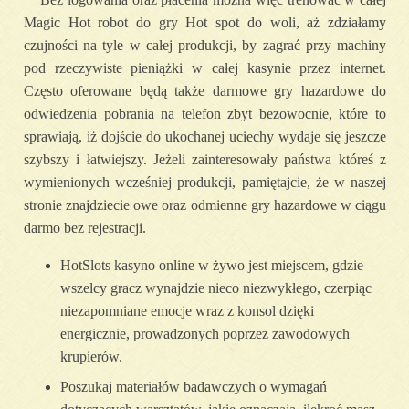
Magic Hot robot do gry Hot spot do woli, aż zdziałamy
czujności na tyle w całej produkcji, by zagrać przy machiny
pod rzeczywiste pieniążki w całej kasynie przez internet.
Często oferowane będą także darmowe gry hazardowe do
odwiedzenia pobrania na telefon zbyt bezowocnie, które to
sprawiają, iż dojście do ukochanej uciechy wydaje się jeszcze
szybszy i łatwiejszy. Jeżeli zainteresowały państwa któreś z
wymienionych wcześniej produkcji, pamiętajcie, że w naszej
stronie znajdziecie owe oraz odmienne gry hazardowe w ciągu
darmo bez rejestracji.
HotSlots kasyno online w żywo jest miejscem, gdzie
wszelcy gracz wynajdzie nieco niezwykłego, czerpiąc
niezapomniane emocje wraz z konsol dzięki
energicznie, prowadzonych poprzez zawodowych
krupierów.
Poszukaj materiałów badawczych o wymagań