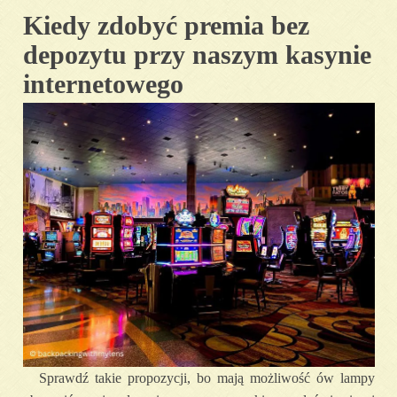
Kiedy zdobyć premia bez
depozytu przy naszym kasynie
internetowego
Sprawdź takie propozycji, bo mają możliwość ów lampy