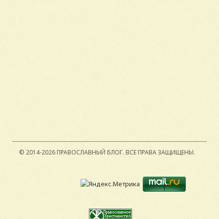
© 2014-2026 ПРАВОСЛАВНЫЙ БЛОГ.
ВСЕ ПРАВА ЗАЩИЩЕНЫ.