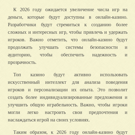
К 2026 году ожидается увеличение числа игр на
деньги, которые будут доступны в онлайн-казино.
Разработчики будут стремиться к созданию более
сложных и интересных игр, чтобы привлечь и удержать
игроков. Важно отметить, что онлайн-казино будут
продолжать улучшать системы безопасности и
аудиторию, чтобы обеспечить надежность и
прозрачность.
Топ казино будут активно использовать
искусственный интеллект для анализа поведения
игроков и персонализации их опыта. Это позволит
создать более индивидуализированные предложения и
улучшить общую играбельность. Важно, чтобы игроки
могли легко настроить свои предпочтения и
наслаждаться игрой на своих условиях.
Таким образом, к 2026 году онлайн-казино будут