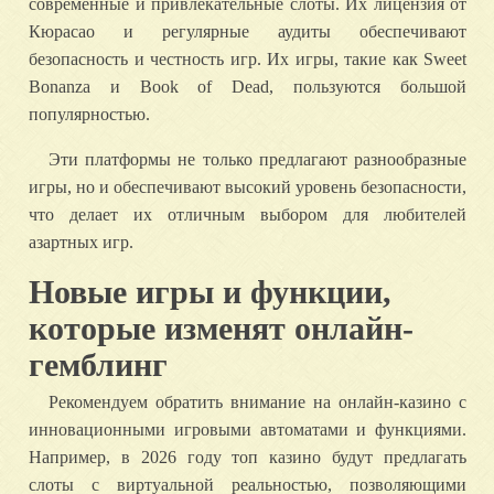
современные и привлекательные слоты. Их лицензия от
Кюрасао и регулярные аудиты обеспечивают
безопасность и честность игр. Их игры, такие как Sweet
Bonanza и Book of Dead, пользуются большой
популярностью.
Эти платформы не только предлагают разнообразные
игры, но и обеспечивают высокий уровень безопасности,
что делает их отличным выбором для любителей
азартных игр.
Новые игры и функции,
которые изменят онлайн-
гемблинг
Рекомендуем обратить внимание на онлайн-казино с
инновационными игровыми автоматами и функциями.
Например, в 2026 году топ казино будут предлагать
слоты с виртуальной реальностью, позволяющими