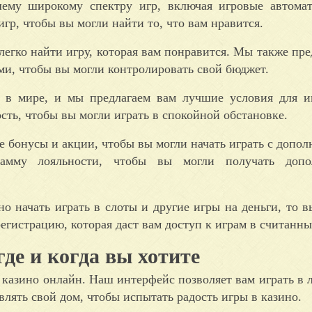
ему широкому спектру игр, включая игровые автомат
гр, чтобы вы могли найти то, что вам нравится.
легко найти игру, которая вам понравится. Мы также пре
и, чтобы вы могли контролировать свой бюджет.
 в мире, и мы предлагаем вам лучшие условия для и
ть, чтобы вы могли играть в спокойной обстановке.
 бонусы и акции, чтобы вы могли начать играть с допо
амму лояльности, чтобы вы могли получать допо
но начать играть в слоты и другие игры на деньги, то 
егистрацию, которая даст вам доступ к играм в считанн
де и когда вы хотите
 казино онлайн. Наш интерфейс позволяет вам играть в 
влять свой дом, чтобы испытать радость игры в казино.