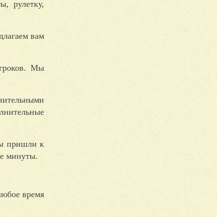
ы, рулетку,
длагаем вам
гроков. Мы
лнительными
лнительные
вы пришли к
ые минуты.
любое время