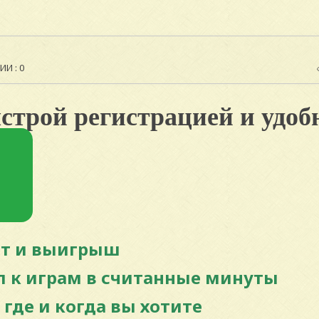
И : 0
ыстрой регистрацией и удо
рт и выигрыш
п к играм в считанные минуты
 где и когда вы хотите