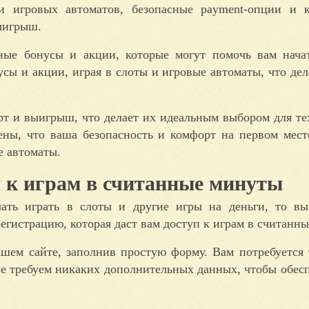
и игровых автоматов, безопасные payment-опции и 
ыигрыш.
ные бонусы и акции, которые могут помочь вам нача
сы и акции, играя в слоты и игровые автоматы, что дел
т и выигрыш, что делает их идеальным выбором для тех
ены, что ваша безопасность и комфорт на первом мест
е автоматы.
п к играм в считанные минуты
чать играть в слоты и другие игры на деньги, то в
егистрацию, которая даст вам доступ к играм в считанн
ашем сайте, заполнив простую форму. Вам потребуется 
не требуем никаких дополнительных данных, чтобы обес