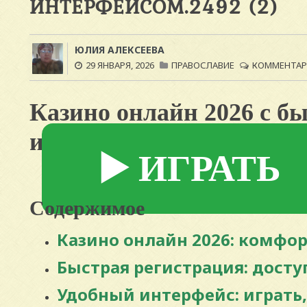
ИНТЕРФЕЙСОМ.2492 (2)
ЮЛИЯ АЛЕКСЕЕВА
29 ЯНВАРЯ, 2026
ПРАВОСЛАВИЕ
КОММЕНТАРИ
Казино онлайн 2026 с б
интерфейсом
▶️ ИГРАТЬ
Содержимое
Казино онлайн 2026: комфо
Быстрая регистрация: досту
Удобный интерфейс: играть,