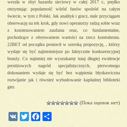
weszła w zbyt hazardu sieciowy w całej 2017 r., prędko
otrzymując popularność wśród fanów spośród na całym
świecie, w tym z Polski. Jak analityk i gracz, stale przyciągam
obserwację na tek krok, gdy nowi operatorzy radzą sobie wraz
z konstruowaniem zaufania oraz, co fundamentalne,
pochodzące z oferowaniem wartości na rzecz kontrahenta.
22BET od początku postawił w szeroką propozycję, , którzy
wydaje się być najistotniejsze po faktycznie konkurencyjnej
branży. Co najmniej nie wyszukamy tutaj długiej ewidencje
prestiżowych nagród specjalistycznych, pierwotnego
dokonaniem wydaje się być bez wątpienia błyskawiczna
rozwijanie jak i również wybudowanie kapitalnej biblioteki
gier.
(Пока оценок нет)
VK
Twitter
Facebook
Отправить