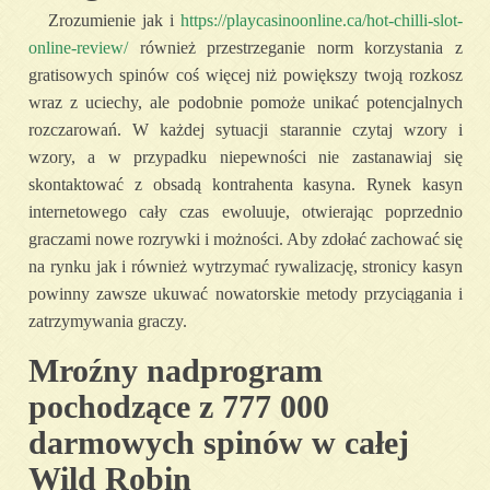
Zrozumienie jak i
https://playcasinoonline.ca/hot-chilli-slot-
online-review/
również przestrzeganie norm korzystania z
gratisowych spinów coś więcej niż powiększy twoją rozkosz
wraz z uciechy, ale podobnie pomoże unikać potencjalnych
rozczarowań. W każdej sytuacji starannie czytaj wzory i
wzory, a w przypadku niepewności nie zastanawiaj się
skontaktować z obsadą kontrahenta kasyna. Rynek kasyn
internetowego cały czas ewoluuje, otwierając poprzednio
graczami nowe rozrywki i możności. Aby zdołać zachować się
na rynku jak i również wytrzymać rywalizację, stronicy kasyn
powinny zawsze ukuwać nowatorskie metody przyciągania i
zatrzymywania graczy.
Mroźny nadprogram
pochodzące z 777 000
darmowych spinów w całej
Wild Robin