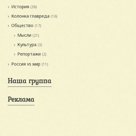
История
(38)
Колонка главреда
(16)
Общество
(17)
Мысли
(21)
Культура
(3)
Репортажи
(2)
Россия vs мир
(11)
Наша группа
Реклама