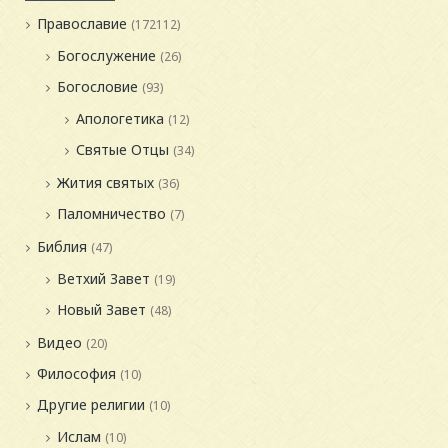
Православие
(172112)
Богослужение
(26)
Богословие
(93)
Апологетика
(12)
Святые Отцы
(34)
Жития святых
(36)
Паломничество
(7)
Библия
(47)
Ветхий Завет
(19)
Новый Завет
(48)
Видео
(20)
Философия
(10)
Другие религии
(10)
Ислам
(10)