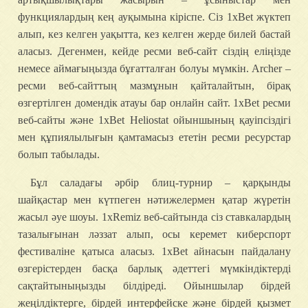
функциялардың кең ауқымына кіріспе. Сіз 1xBet жүктеп
алып, кез келген уақытта, кез келген жерде билей бастай
аласыз. Дегенмен, кейде ресми веб-сайт сіздің еліңізде
немесе аймағыңызда бұғатталған болуы мүмкін. Archer –
ресми веб-сайттың мазмұнын қайталайтын, бірақ
өзгертілген домендік атауы бар онлайн сайт. 1xBet ресми
веб-сайты және 1xBet Heliostat ойыншының қауіпсіздігі
мен құпиялылығын қамтамасыз ететін ресми ресурстар
болып табылады.
Бұл саладағы әрбір блиц-турнир – қарқынды
шайқастар мен күтпеген нәтижелермен қатар жүретін
жасыл әуе шоуы. 1xRemiz веб-сайтында сіз ставкалардың
тазалығынан ләззат алып, осы керемет киберспорт
фестиваліне қатыса аласыз. 1xBet айнасын пайдалану
өзгерістерден басқа барлық әдеттегі мүмкіндіктерді
сақтайтыныңызды білдіреді. Ойыншылар бірдей
жеңілдіктерге, бірдей интерфейске және бірдей қызмет