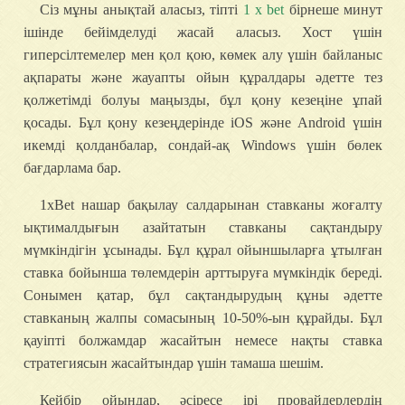
Сіз мұны анықтай аласыз, тіпті
1 x bet
бірнеше минут
ішінде бейімделуді жасай аласыз. Хост үшін
гиперсілтемелер мен қол қою, көмек алу үшін байланыс
ақпараты және жауапты ойын құралдары әдетте тез
қолжетімді болуы маңызды, бұл қону кезеңіне ұпай
қосады. Бұл қону кезеңдерінде iOS және Android үшін
икемді қолданбалар, сондай-ақ Windows үшін бөлек
бағдарлама бар.
1xBet нашар бақылау салдарынан ставканы жоғалту
ықтималдығын азайтатын ставканы сақтандыру
мүмкіндігін ұсынады. Бұл құрал ойыншыларға ұтылған
ставка бойынша төлемдерін арттыруға мүмкіндік береді.
Сонымен қатар, бұл сақтандырудың құны әдетте
ставканың жалпы сомасының 10-50%-ын құрайды. Бұл
қауіпті болжамдар жасайтын немесе нақты ставка
стратегиясын жасайтындар үшін тамаша шешім.
Кейбір ойындар, әсіресе ірі провайдерлердің