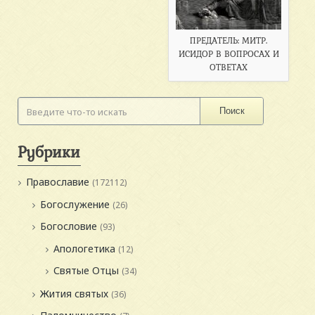
ПРЕДАТЕЛЬ: МИТР.
ИСИДОР В ВОПРОСАХ И
ОТВЕТАХ
Поиск
Рубрики
Православие
(172112)
Богослужение
(26)
Богословие
(93)
Апологетика
(12)
Святые Отцы
(34)
Жития святых
(36)