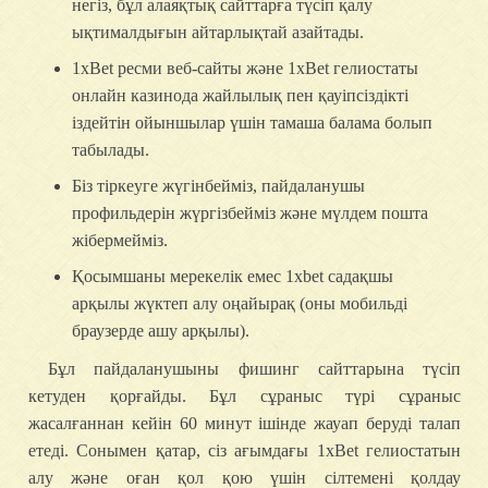
негіз, бұл алаяқтық сайттарға түсіп қалу
ықтималдығын айтарлықтай азайтады.
1xBet ресми веб-сайты және 1xBet гелиостаты
онлайн казинода жайлылық пен қауіпсіздікті
іздейтін ойыншылар үшін тамаша балама болып
табылады.
Біз тіркеуге жүгінбейміз, пайдаланушы
профильдерін жүргізбейміз және мүлдем пошта
жібермейміз.
Қосымшаны мерекелік емес 1xbet садақшы
арқылы жүктеп алу оңайырақ (оны мобильді
браузерде ашу арқылы).
Бұл пайдаланушыны фишинг сайттарына түсіп
кетуден қорғайды. Бұл сұраныс түрі сұраныс
жасалғаннан кейін 60 минут ішінде жауап беруді талап
етеді. Сонымен қатар, сіз ағымдағы 1xBet гелиостатын
алу және оған қол қою үшін сілтемені қолдау