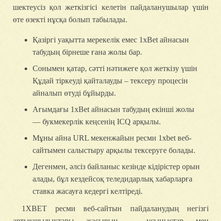
шектеусіз қол жеткізгісі келетін пайдаланушылар үшін
өте өзекті нұсқа болып табылады.
Қазіргі уақытта мерекелік емес 1xBet айнасын
табудың бірнеше ғана жолы бар.
Сонымен қатар, сәтті нәтижеге қол жеткізу үшін
Құдай тіркеуді қайталауды – тексеру процесін
айналып өтуді бұйырды.
Ағымдағы 1xBet айнасын табудың екінші жолы
— букмекерлік кеңсенің ICQ арқылы.
Мұны айна URL мекенжайын ресми 1xbet веб-
сайтымен салыстыру арқылы тексеруге болады.
Дегенмен, әлсіз байланыс кезінде кідірістер орын
алады, бұл кездейсоқ теледидарлық хабарларға
ставка жасауға кедергі келтіреді.
1XBET ресми веб-сайтын пайдаланудың негізгі
артықшылықтары жасырын – ұсыныстар мен