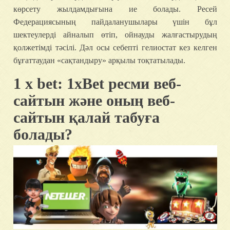
көрсету жылдамдығына ие болады. Ресей
Федерациясының пайдаланушылары үшін бұл
шектеулерді айналып өтіп, ойнауды жалғастырудың
қолжетімді тәсілі. Дәл осы себепті гелиостат кез келген
бұғаттаудан «сақтандыру» арқылы тоқтатылады.
1 x bet: 1xBet ресми веб-
сайтын және оның веб-
сайтын қалай табуға
болады?