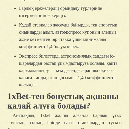
Барлық ережелердің орындалу түрлерінде
өзгермейтінін ескеріңіз.
Құдай ставкалар жасауды бұйырды, тек спорттық
ойындарды алып, автоэкспресс купонын алыңыз,
және кез келген бір ставка үшін минималды
коэффициент 1,4 болуы керек.
Экспресс билеттерді астрономиялық сандағы іс-
шаралардан бастап ұйымдастыруға болады, қайта
қаржыландыру — кем дегенде сарапшы оқиғаға
қанағаттанды, оған қосымша 1,40 коэффициенті
қосылды.
1xBet-тен бонустық ақшаны
қалай алуға болады?
Айтпақшы, 1xbet жалпы алғанда барлық ұтыс
сомасын, соның ішінде сәтті ставкалардан түскен