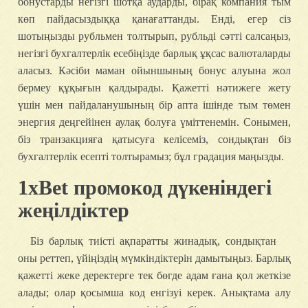
бонустарды негізгі шотқа аударды, бірақ компания тым
көп пайдасыздыққа қанағаттанды. Енді, егер сіз
шотыңызды рубльмен толтырып, рубльді сәтті салсаңыз,
негізгі бухгалтерлік есебіңізде барлық ұқсас валюталарды
аласыз. Кәсіби маман ойыншының бонус алуына жол
бермеу құқығын қалдырады. Қажетті нәтижеге жету
үшін мен пайдаланушының бір апта ішінде тым төмен
энергия деңгейінен аулақ болуға үміттенемін. Сонымен,
біз транзакцияға қатысуға келісеміз, сондықтан біз
бухгалтерлік есепті толтырамыз; бұл градация маңызды.
1xBet промокод дүкеніндегі
жеңілдіктер
Біз барлық тиісті ақпаратты жинадық, сондықтан
оны реттеп, үйіңіздің мүмкіндіктерін дамытыңыз. Барлық
қажетті жеке деректерге тек бөгде адам ғана қол жеткізе
алады; олар қосымша код енгізуі керек. Анықтама алу