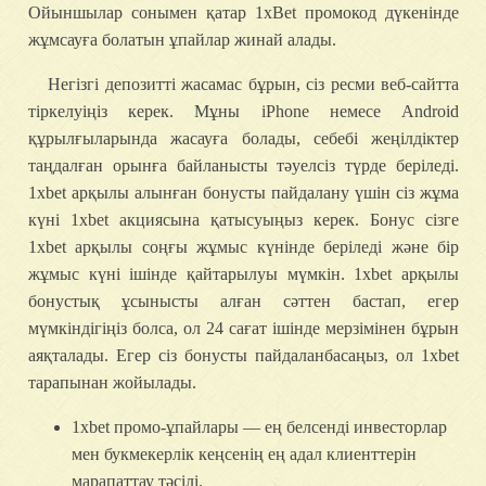
Ойыншылар сонымен қатар 1xBet промокод дүкенінде
жұмсауға болатын ұпайлар жинай алады.
Негізгі депозитті жасамас бұрын, сіз ресми веб-сайтта
тіркелуіңіз керек. Мұны iPhone немесе Android
құрылғыларында жасауға болады, себебі жеңілдіктер
таңдалған орынға байланысты тәуелсіз түрде беріледі.
1xbet арқылы алынған бонусты пайдалану үшін сіз жұма
күні 1xbet акциясына қатысуыңыз керек. Бонус сізге
1xbet арқылы соңғы жұмыс күнінде беріледі және бір
жұмыс күні ішінде қайтарылуы мүмкін. 1xbet арқылы
бонустық ұсынысты алған сәттен бастап, егер
мүмкіндігіңіз болса, ол 24 сағат ішінде мерзімінен бұрын
аяқталады. Егер сіз бонусты пайдаланбасаңыз, ол 1xbet
тарапынан жойылады.
1xbet промо-ұпайлары — ең белсенді инвесторлар
мен букмекерлік кеңсенің ең адал клиенттерін
марапаттау тәсілі.