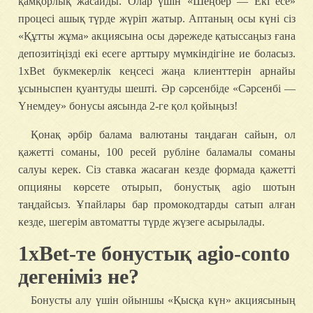
қамқорлық жасайды. Олар үшін «Шеңбер — Екі есе»
процесі ашық түрде жүріп жатыр. Аптаның осы күні сіз
«Құтты жұма» акциясына осы дәрежеде қатыссаңыз ғана
депозитіңізді екі есеге арттыру мүмкіндігіне ие боласыз.
1xBet букмекерлік кеңсесі жаңа клиенттерін арнайы
ұсыныспен қуантуды шешті. Әр сәрсенбіде «Сәрсенбі —
Үнемдеу» бонусы аясында 2-ге қол қойыңыз!
Қонақ әрбір балама валютаны таңдаған сайын, ол
қажетті соманы, 100 ресей рубліне баламалы соманы
салуы керек. Сіз ставка жасаған кезде формада қажетті
опцияны көрсете отырып, бонустық agio шотын
таңдайсыз. Ұпайлары бар промокодтарды сатып алған
кезде, шегерім автоматты түрде жүзеге асырылады.
1xBet-те бонустық agio-conto
дегеніміз не?
Бонусты алу үшін ойыншы «Қысқа күн» акциясының