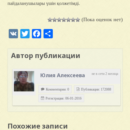
пайдаланушылары үшін қолжетімді.
(Пока оценок нет)
VK
Twitter
Facebook
Отправить
Автор публикации
Юлия Алексеева
не в сети 2 месяца
Комментарии: 0
Публикации: 172088
Регистрация: 06-01-2016
Похожие записи