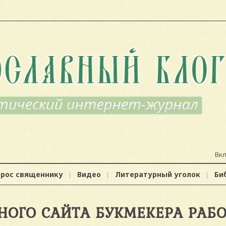
Вк
прос священнику
Видео
Литературный уголок
Би
НОГО САЙТА БУКМЕКЕРА РАБ