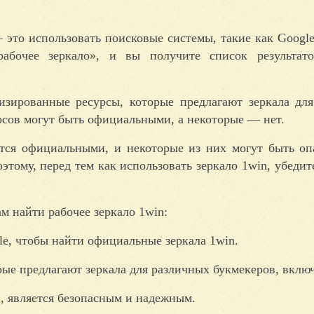
 это использовать поисковые системы, такие как Google
абочее зеркало», и вы получите список результато
зированные ресурсы, которые предлагают зеркала дл
урсов могут быть официальными, а некоторые — нет.
ются официальными, и некоторые из них могут быть о
тому, перед тем как использовать зеркало 1win, убедите
м найти рабочее зеркало 1win:
le, чтобы найти официальные зеркала 1win.
ые предлагают зеркала для различных букмекеров, включ
и, является безопасным и надежным.