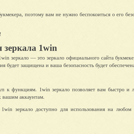
букмекера, поэтому вам не нужно беспокоиться о его без
!
 зеркала 1win
win зеркало — это зеркало официального сайта букмеке
ия будет защищена и ваша безопасность будет обеспечен
п к функциям. 1win зеркало позволяет вам быстро и л
 к вашим аккаунтам.
 1win зеркало доступно для использования на любом 