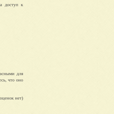
за доступ к
пасными для
сь, что оно
оценок нет)