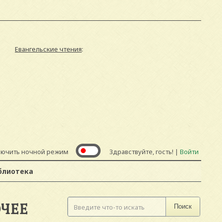
Евангельские чтения
:
лючить ночной режим
Здравствуйте, гость! |
Войти
блиотека
ОЧЕЕ
Поиск