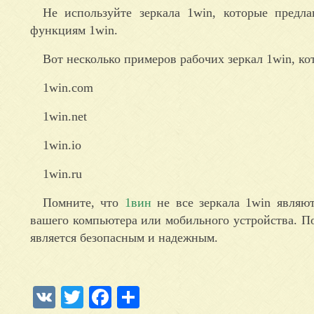
Не используйте зеркала 1win, которые предла
функциям 1win.
Вот несколько примеров рабочих зеркал 1win, ко
1win.com
1win.net
1win.io
1win.ru
Помните, что
1вин
не все зеркала 1win являю
вашего компьютера или мобильного устройства. Поэ
является безопасным и надежным.
VK
Twitter
Facebook
Отправить