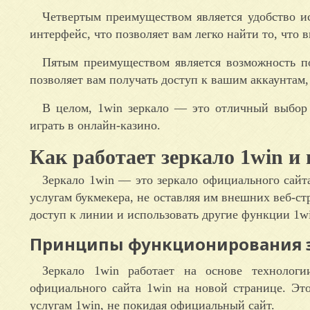
Четвертым преимуществом является удобство и
интерфейс, что позволяет вам легко найти то, что 
Пятым преимуществом является возможность по
позволяет вам получать доступ к вашим аккаунтам,
В целом, 1win зеркало — это отличный выбор 
играть в онлайн-казино.
Как работает зеркало 1win и 
Зеркало 1win — это зеркало официального сайта
услугам букмекера, не оставляя им внешних веб-стр
доступ к линии и использовать другие функции 1w
Принципы функционирования з
Зеркало 1win работает на основе технологи
официального сайта 1win на новой странице. Это
услугам 1win, не покидая официальный сайт.