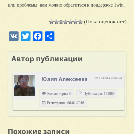
или проблемы, вам можно обратиться к поддержке 1win.
(Пока оценок нет)
VK
Twitter
Facebook
Отправить
Автор публикации
Юлия Алексеева
не в сети 2 месяца
Комментарии: 0
Публикации: 172088
Регистрация: 06-01-2016
Похожие записи