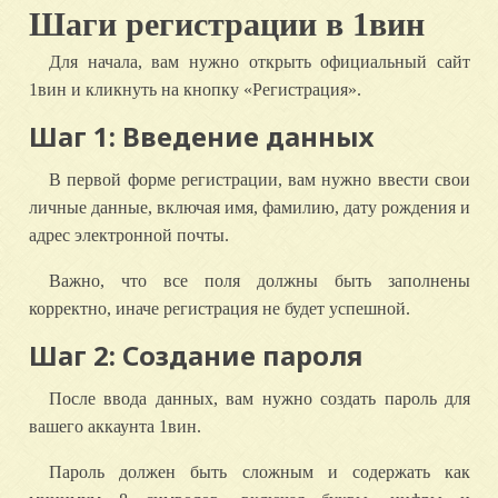
Шаги регистрации в 1вин
Для начала, вам нужно открыть официальный сайт
1вин и кликнуть на кнопку «Регистрация».
Шаг 1: Введение данных
В первой форме регистрации, вам нужно ввести свои
личные данные, включая имя, фамилию, дату рождения и
адрес электронной почты.
Важно, что все поля должны быть заполнены
корректно, иначе регистрация не будет успешной.
Шаг 2: Создание пароля
После ввода данных, вам нужно создать пароль для
вашего аккаунта 1вин.
Пароль должен быть сложным и содержать как