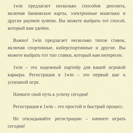
1win предлагает несколько способов депозита,
включая банковские карты, электронные кошельки и
другие payment systems. Вы можете выбрать тот способ,
который вам удобен.
Важно! 1win предлагает несколько типов ставок,
включая спортивные, киберспортивные и другие. Вы
можете выбрать тот тип ставки, который вам интересен.
1win – это надежный партнёр для вашей игровой
карьеры. Регистрация в 1win – это первый шаг к
успешной игре.
Начните свой путь к успеху сегодня!
Регистрация в 1win – это простой и быстрый процесс.
Не откладывайте регистрацию – начните играть
сегодня!