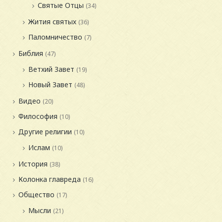
Святые Отцы
(34)
Жития святых
(36)
Паломничество
(7)
Библия
(47)
Ветхий Завет
(19)
Новый Завет
(48)
Видео
(20)
Философия
(10)
Другие религии
(10)
Ислам
(10)
История
(38)
Колонка главреда
(16)
Общество
(17)
Мысли
(21)