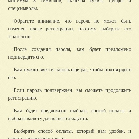
минимум 8 символов, включая буквы, цифры и
спецсимволы.
Обратите внимание, что пароль не может быть
изменен после регистрации, поэтому выберите его
тщательно.
После создания пароля, вам будет предложено
подтвердить его.
Вам нужно ввести пароль еще раз, чтобы подтвердить
его.
Если пароль подтвержден, вы сможете продолжить
регистрацию.
Вам будет предложено выбрать способ оплаты и
выбрать валюту для вашего аккаунта.
Выберите способ оплаты, который вам удобен, и
валюту, которая вам нужна.