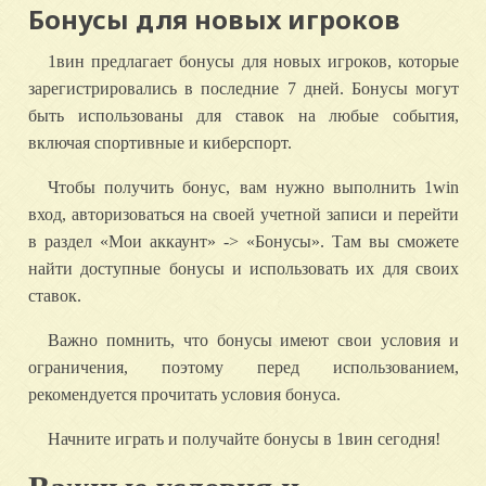
Бонусы для новых игроков
1вин предлагает бонусы для новых игроков, которые
зарегистрировались в последние 7 дней. Бонусы могут
быть использованы для ставок на любые события,
включая спортивные и киберспорт.
Чтобы получить бонус, вам нужно выполнить 1win
вход, авторизоваться на своей учетной записи и перейти
в раздел «Мои аккаунт» -> «Бонусы». Там вы сможете
найти доступные бонусы и использовать их для своих
ставок.
Важно помнить, что бонусы имеют свои условия и
ограничения, поэтому перед использованием,
рекомендуется прочитать условия бонуса.
Начните играть и получайте бонусы в 1вин сегодня!