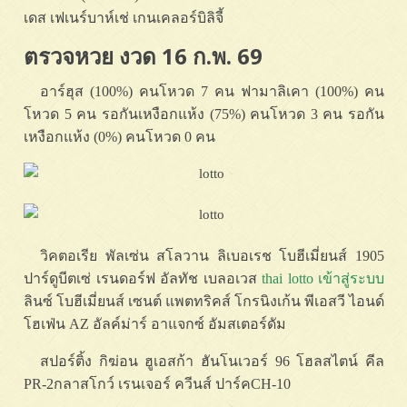
เดส เฟเนร์บาห์เช่ เกนเคลอร์บิลิจี้
ตรวจหวย งวด 16 ก.พ. 69
อาร์ฮุส (100%) คนโหวด 7 คน ฟามาลิเคา (100%) คน
โหวด 5 คน รอกันเหงือกแห้ง (75%) คนโหวด 3 คน รอกัน
เหงือกแห้ง (0%) คนโหวด 0 คน
วิคตอเรีย พัลเซ่น สโลวาน ลิเบอเรช โบฮีเมี่ยนส์ 1905
ปาร์ดูบีตเซ่ เรนดอร์ฟ อัลทัช เบลอเวส
thai lotto เข้าสู่ระบบ
ลินซ์ โบฮีเมี่ยนส์ เซนต์ แพตทริคส์ โกรนิงเก้น พีเอสวี ไอนด์
โฮเฟ่น AZ อัลค์ม่าร์ อาแจกซ์ อัมสเตอร์ดัม
สปอร์ติ้ง กิฆ่อน ฮูเอสก้า ฮันโนเวอร์ 96 โฮลสไตน์ คีล
PR-2กลาสโกว์ เรนเจอร์ ควีนส์ ปาร์คCH-10