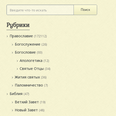
Поиск
Рубрики
Православие
(172112)
Богослужение
(26)
Богословие
(93)
Апологетика
(12)
Святые Отцы
(34)
Жития святых
(36)
Паломничество
(7)
Библия
(47)
Ветхий Завет
(19)
Новый Завет
(48)