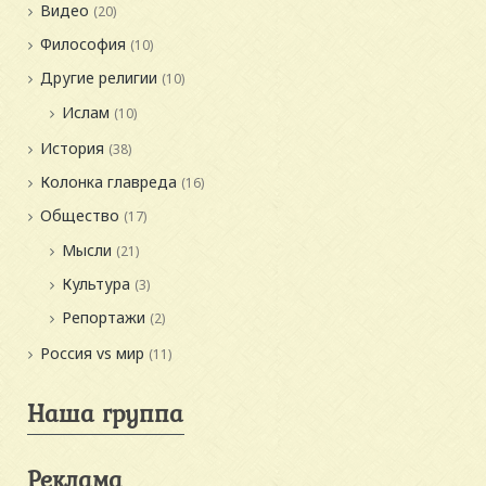
Видео
(20)
Философия
(10)
Другие религии
(10)
Ислам
(10)
История
(38)
Колонка главреда
(16)
Общество
(17)
Мысли
(21)
Культура
(3)
Репортажи
(2)
Россия vs мир
(11)
Наша группа
Реклама