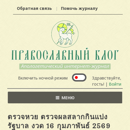
Обратная связь
Помочь журналу
Включить ночной режим
Здравствуйте,
гость! |
Войти
МЕНЮ
ตรวจหวย ตรวจผลสลากกินแบ่ง
รัฐบาล งวด 16 กุมภาพันธ์ 2569