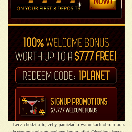
Lecz chodzi o to, żeby pamiętać o warunkach obrotu oraz
stale starannie odczytywać regulaminy ofert. Określone kasyna