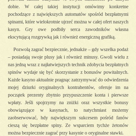
dobie. W całej takiej instytucji omówimy konkretne
pochodzące z największych automatów spośród bezpłatnymi
spinami, które wielokrotnie ujrzeć można w całej ofert naszych
kasyn. Gry owe podbiły serca zawodników własna
ekscytującą rozgrywką jak i również energiczną grafiką.
Pozwolą zagrać bezpiecznie, jednakże – gdy wszelka podaż
– posiadają swoje plusy jak i również minusy. Gwoli wielu z
nas jedną wraz z najłatwiejszych technik zdobycia bezpłatnych
spinów wydaje się być skorzystanie z bonusów powitalnych.
Każde kasyno aktualnie pragnąc zatrzymywać do odwiedzenia
mojej dziurki oryginalnych kontrahentów, oferuje im na
początek prezenty zbytnio przypuszczenie konta i pierwsze
wpłaty. Jeśli spojrzymy na zniżki oraz wszystkie bonusy
obowiązujące w kasynach, to natychmiast możemy
zaobserwować, hdy największym sukcesem pośród fanów
cieszą się bezpłatne spiny. Ze wsparciem tychże żetonów
można bezpiecznie zagrać przy kasynie o oryginalne stawki.