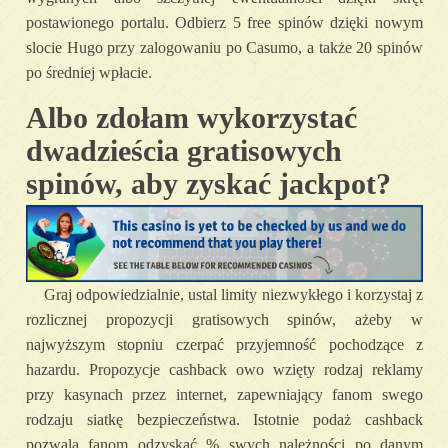
postawionego portalu. Odbierz 5 free spinów dzięki nowym
slocie Hugo przy zalogowaniu po Casumo, a także 20 spinów
po średniej wpłacie.
Albo zdołam wykorzystać
dwadzieścia gratisowych
spinów, aby zyskać jackpot?
Graj odpowiedzialnie, ustal limity niezwykłego i korzystaj z
rozlicznej propozycji gratisowych spinów, ażeby w
najwyższym stopniu czerpać przyjemność pochodzące z
hazardu. Propozycje cashback owo wzięty rodzaj reklamy
przy kasynach przez internet, zapewniający fanom swego
rodzaju siatkę bezpieczeństwa. Istotnie podaż cashback
pozwala fanom odzyskać % swych należności po danym