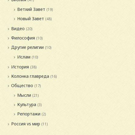
Ветхий Завет
(19)
Новый Завет
(48)
Видео
(20)
Философия
(10)
Другие религии
(10)
Ислам
(10)
История
(38)
Колонка главреда
(16)
Общество
(17)
Мысли
(21)
Культура
(3)
Репортажи
(2)
Россия vs мир
(11)