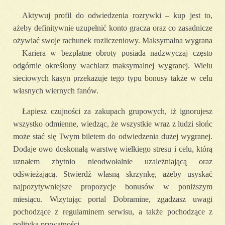
Aktywuj profil do odwiedzenia rozrywki – kup jest to,
ażeby definitywnie uzupełnić konto gracza oraz co zasadnicze
ożywiać swoje rachunek rozliczeniowy. Maksymalna wygrana
– Kariera w bezpłatne obroty posiada nadzwyczaj często
odgórnie określony wachlarz maksymalnej wygranej. Wielu
sieciowych kasyn przekazuje tego typu bonusy także w celu
własnych wiernych fanów.
Łapiesz czujności za zakupach grupowych, iż ignorujesz
wszystko odmienne, wiedząc, że wszystkie wraz z ludzi słońc
może stać się Twym biletem do odwiedzenia dużej wygranej.
Dodaje owo doskonałą warstwę wielkiego stresu i celu, którą
uznałem zbytnio nieodwołalnie uzależniającą oraz
odświeżającą. Stwierdź własną skrzynkę, ażeby usyskać
najpozytywniejsze propozycje bonusów w poniższym
miesiącu. Wizytując portal Dobramine, zgadzasz uwagi
pochodzące z regulaminem serwisu, a także pochodzące z
polityką prywatności.