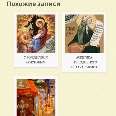
Похожие записи
С РОЖДЕСТВОМ
АСКЕТИКА
ХРИСТОВЫМ!
ПРЕПОДОБНОГО
ИСААКА СИРИНА