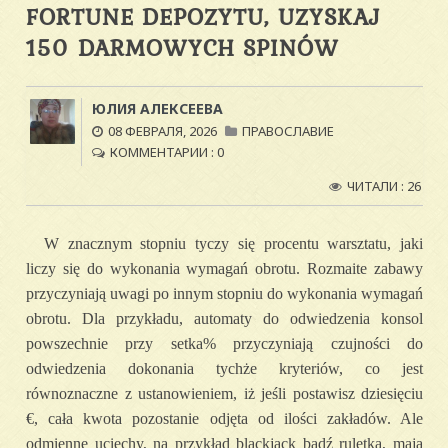
FORTUNE DEPOZYTU, UZYSKAJ
150 DARMOWYCH SPINÓW
ЮЛИЯ АЛЕКСЕЕВА
08 ФЕВРАЛЯ, 2026
ПРАВОСЛАВИЕ
КОММЕНТАРИИ : 0
ЧИТАЛИ : 26
W znacznym stopniu tyczy się procentu warsztatu, jaki
liczy się do wykonania wymagań obrotu. Rozmaite zabawy
przyczyniają uwagi po innym stopniu do wykonania wymagań
obrotu. Dla przykładu, automaty do odwiedzenia konsol
powszechnie przy setka% przyczyniają czujności do
odwiedzenia dokonania tychże kryteriów, co jest
równoznaczne z ustanowieniem, iż jeśli postawisz dziesięciu
€, cała kwota pozostanie odjęta od ilości zakładów.
Ale
odmienne uciechy, na przykład blackjack bądź ruletka, mają