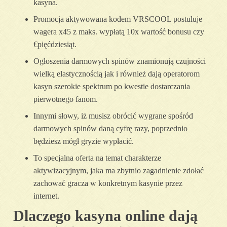
kasyna.
Promocja aktywowana kodem VRSCOOL postuluje
wagera x45 z maks. wypłatą 10x wartość bonusu czy
€pięćdziesiąt.
Ogłoszenia darmowych spinów znamionują czujności
wielką elastycznością jak i również dają operatorom
kasyn szerokie spektrum po kwestie dostarczania
pierwotnego fanom.
Innymi słowy, iż musisz obrócić wygrane spośród
darmowych spinów daną cyfrę razy, poprzednio
będziesz mógł gryzie wypłacić.
To specjalna oferta na temat charakterze
aktywizacyjnym, jaka ma zbytnio zagadnienie zdołać
zachować gracza w konkretnym kasynie przez
internet.
Dlaczego kasyna online dają