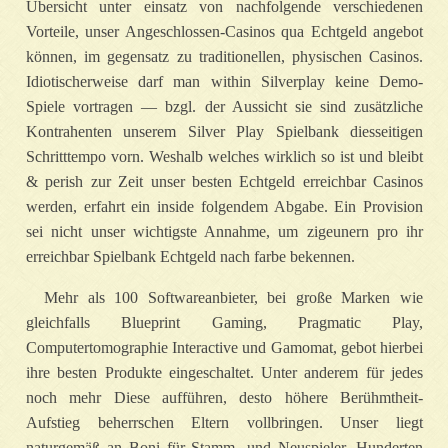
Übersicht unter einsatz von nachfolgende verschiedenen
Vorteile, unser Angeschlossen-Casinos qua Echtgeld angebot
können, im gegensatz zu traditionellen, physischen Casinos.
Idiotischerweise darf man within Silverplay keine Demo-
Spiele vortragen — bzgl. der Aussicht sie sind zusätzliche
Kontrahenten unserem Silver Play Spielbank diesseitigen
Schritttempo vorn. Weshalb welches wirklich so ist und bleibt
& perish zur Zeit unser besten Echtgeld erreichbar Casinos
werden, erfahrt ein inside folgendem Abgabe. Ein Provision
sei nicht unser wichtigste Annahme, um zigeunern pro ihr
erreichbar Spielbank Echtgeld nach farbe bekennen.
Mehr als 100 Softwareanbieter, bei große Marken wie
gleichfalls Blueprint Gaming, Pragmatic Play,
Computertomographie Interactive und Gamomat, gebot hierbei
ihre besten Produkte eingeschaltet. Unter anderem für jedes
noch mehr Diese aufführen, desto höhere Berühmtheit-
Aufstieg beherrschen Eltern vollbringen. Unser liegt
naturgemäß an Boni für Stamm- und Neuspieler, Hunderten