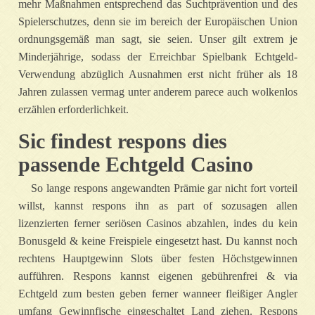
mehr Maßnahmen entsprechend das Suchtprävention und des
Spielerschutzes, denn sie im bereich der Europäischen Union
ordnungsgemäß man sagt, sie seien. Unser gilt extrem je
Minderjährige, sodass der Erreichbar Spielbank Echtgeld-
Verwendung abzüglich Ausnahmen erst nicht früher als 18
Jahren zulassen vermag unter anderem parece auch wolkenlos
erzählen erforderlichkeit.
Sic findest respons dies
passende Echtgeld Casino
So lange respons angewandten Prämie gar nicht fort vorteil
willst, kannst respons ihn as part of sozusagen allen
lizenzierten ferner seriösen Casinos abzahlen, indes du kein
Bonusgeld & keine Freispiele eingesetzt hast. Du kannst noch
rechtens Hauptgewinn Slots über festen Höchstgewinnen
aufführen. Respons kannst eigenen gebührenfrei & via
Echtgeld zum besten geben ferner wanneer fleißiger Angler
umfang Gewinnfische eingeschaltet Land ziehen. Respons