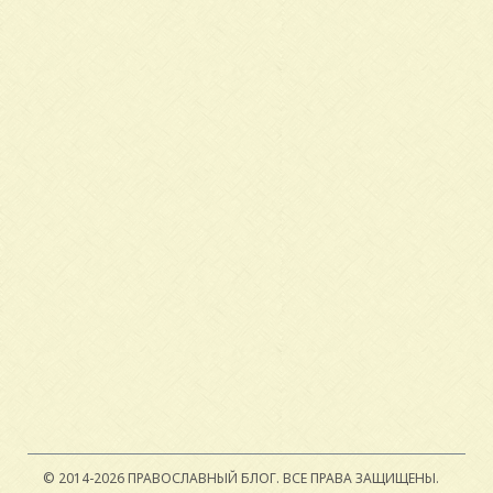
© 2014-2026 ПРАВОСЛАВНЫЙ БЛОГ.
ВСЕ ПРАВА ЗАЩИЩЕНЫ.