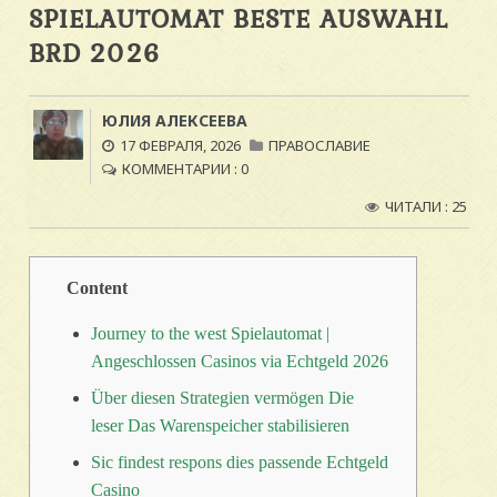
SPIELAUTOMAT BESTE AUSWAHL
BRD 2026
ЮЛИЯ АЛЕКСЕЕВА
17 ФЕВРАЛЯ, 2026
ПРАВОСЛАВИЕ
КОММЕНТАРИИ : 0
ЧИТАЛИ : 25
Content
Journey to the west Spielautomat |
Angeschlossen Casinos via Echtgeld 2026
Über diesen Strategien vermögen Die
leser Das Warenspeicher stabilisieren
Sic findest respons dies passende Echtgeld
Casino