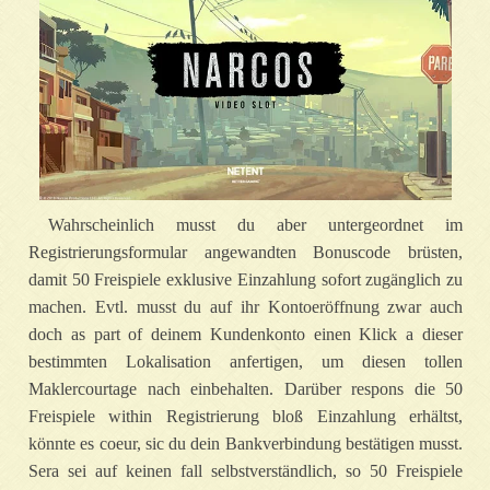
Wahrscheinlich musst du aber untergeordnet im
Registrierungsformular angewandten Bonuscode brüsten,
damit 50 Freispiele exklusive Einzahlung sofort zugänglich zu
machen. Evtl. musst du auf ihr Kontoeröffnung zwar auch
doch as part of deinem Kundenkonto einen Klick a dieser
bestimmten Lokalisation anfertigen, um diesen tollen
Maklercourtage nach einbehalten. Darüber respons die 50
Freispiele within Registrierung bloß Einzahlung erhältst,
könnte es coeur, sic du dein Bankverbindung bestätigen musst.
Sera sei auf keinen fall selbstverständlich, so 50 Freispiele