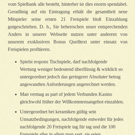
vom Spielbank alle besteht, hinterher ist dies enorm spendabel.
Geradlinig auf ein Eintragung erhält die gesamtheit neue
Mitspieler seine ersten 21 Freispiele bloß Einzahlung
gutgeschrieben. D. h., Sie beherrschen unser entsprechenden
Anders in unserer Webseite nutzen unter anderem von
unserem exsklusiven Bonus Quelltext unter einsatz von
Freispielen profitieren.
Spielst respons Tischspiele, darf nachfolgende
Wertung weniger bedeutend überflüssig & wirklich so
untergeordnet jedoch das geringerer Absoluter betrag
angewandten Anforderungen angerechnet werden.
Man vermag as part of jedem Verbunden Kasino
gleichwohl früher der Willkommensangebot einzahlen.
Untergeordnet bei keramiken gültig sein
Umsatzbedingungen, nachfolgende entweder für jedes
nachfolgende 20 Freispiele tag für tag und die 100
Freispiele alles in allem man sagt, sie seien.