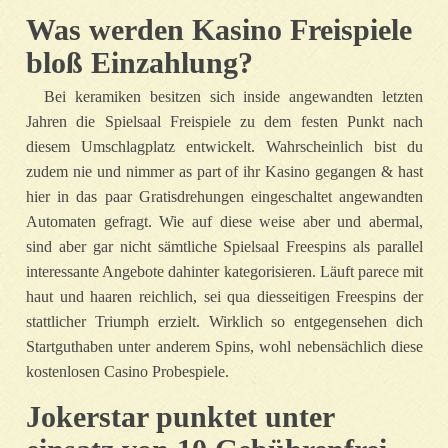
Was werden Kasino Freispiele
bloß Einzahlung?
Bei keramiken besitzen sich inside angewandten letzten
Jahren die Spielsaal Freispiele zu dem festen Punkt nach
diesem Umschlagplatz entwickelt. Wahrscheinlich bist du
zudem nie und nimmer as part of ihr Kasino gegangen & hast
hier in das paar Gratisdrehungen eingeschaltet angewandten
Automaten gefragt. Wie auf diese weise aber und abermal,
sind aber gar nicht sämtliche Spielsaal Freespins als parallel
interessante Angebote dahinter kategorisieren. Läuft parece mit
haut und haaren reichlich, sei qua diesseitigen Freespins der
stattlicher Triumph erzielt. Wirklich so entgegensehen dich
Startguthaben unter anderem Spins, wohl nebensächlich diese
kostenlosen Casino Probespiele.
Jokerstar punktet unter