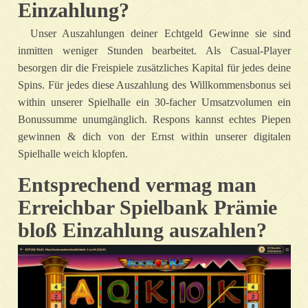
Einzahlung?
Unser Auszahlungen deiner Echtgeld Gewinne sie sind
inmitten weniger Stunden bearbeitet. Als Casual-Player
besorgen dir die Freispiele zusätzliches Kapital für jedes deine
Spins. Für jedes diese Auszahlung des Willkommensbonus sei
within unserer Spielhalle ein 30-facher Umsatzvolumen ein
Bonussumme unumgänglich. Respons kannst echtes Piepen
gewinnen & dich von der Ernst within unserer digitalen
Spielhalle weich klopfen.
Entsprechend vermag man
Erreichbar Spielbank Prämie
bloß Einzahlung auszahlen?