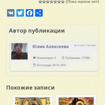
(Пока оценок нет)
VK
Twitter
Facebook
Отправить
Автор публикации
Юлия Алексеева
не в сети 2 месяца
Комментарии: 0
Публикации: 172088
Регистрация: 06-01-2016
Похожие записи