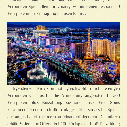
Verbunden-Spielhallen im voraus, within denen respons 50
Freispiele in ihr Eintragung einlösen kannst.
Irgendeiner Provision ist gleichwohl durch wenigen
Verbunden Casinos für die Anmeldung angeboten. In 200
Freispielen bloß Einzahlung sie sind unser Free Spins
zusammenfassend durch die bank gestaffelt, sodass ihr Spieler
die angeschaltet mehreren aufeinanderfolgenden Diskutieren
erhält. Sofern ihr Offerte bei 100 Freispielen bloß Einzahlung