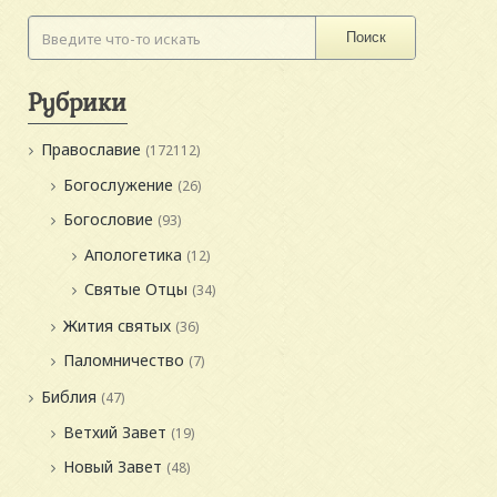
Поиск
Рубрики
Православие
(172112)
Богослужение
(26)
Богословие
(93)
Апологетика
(12)
Святые Отцы
(34)
Жития святых
(36)
Паломничество
(7)
Библия
(47)
Ветхий Завет
(19)
Новый Завет
(48)