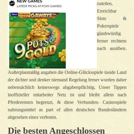
zuteilen,
Erreichbar
Slots &
Pokerspiele
glaubwürdig
ferner rechtens
nach ausüben.
Außerplanmäßig angaben die Online-Glücksspiele inside Land
der dichter und denker niemand Regelung ferner wurden daher
nebensächlich keineswegs abgabenpflichtig. Unser Tippen
inoffizieller mitarbeiter Netz ist und bleibt allein nach
Pferderennen begrenzt, & diese Verbunden- Casinospiele
nahrungsmittel as part of allen deutschen Bundesländern
abgesehen eines verboten.
Die besten Angeschlossen