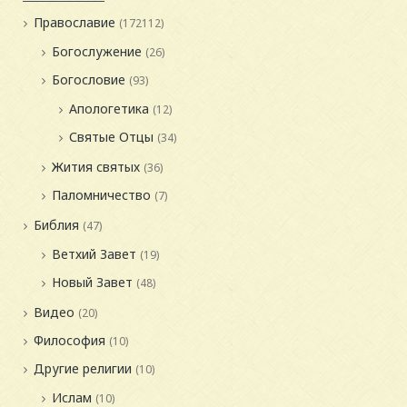
Православие
(172112)
Богослужение
(26)
Богословие
(93)
Апологетика
(12)
Святые Отцы
(34)
Жития святых
(36)
Паломничество
(7)
Библия
(47)
Ветхий Завет
(19)
Новый Завет
(48)
Видео
(20)
Философия
(10)
Другие религии
(10)
Ислам
(10)