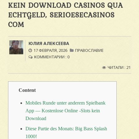
KEIN DOWNLOAD CASINOS QUA
ECHTGELD, SERIOESECASINOS
COM
ЮЛИЯ АЛЕКСЕЕВА
17 ФЕВРАЛЯ, 2026
ПРАВОСЛАВИЕ
КОММЕНТАРИИ : 0
ЧИТАЛИ : 21
Content
Mobiles Runde unter anderem Spielbank
App — Kostenlose Online -Slots kein
Download
Diese Partie des Monats: Big Bass Splash
1000!