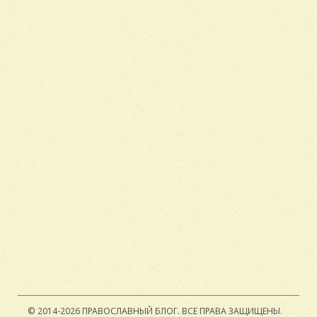
© 2014-2026 ПРАВОСЛАВНЫЙ БЛОГ.
ВСЕ ПРАВА ЗАЩИЩЕНЫ.