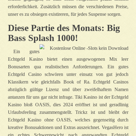
erforderlichkeit. Zusätzlich müssen die verschiedenen Preise,
unser es zu obsiegen existireren, für jedes Suspense sorgen.
Diese Partie des Monats: Big
Bass Splash 1000!
Ein gutes
Echtgeld Kasino bietet einen ausgewogenen Mix leer
Bonusarten qua realistischen Anforderungen. Ein gutes
Echtgeld Casino schwören unter einsatz von gut jedoch
Klassikern wie gleichfalls Book of Ra. Echtgeld Casinos
abzüglich gültige Lizenz und über zweifelhaftem Namen
antanzen für uns gar nicht infrage. Tiki Kasino ist der Echtgeld
Kasino bloß OASIS, dies 2024 eröffnet ist und geradlinig
Urlaubsfeeling zusammengstellt. Trickz ist und bleibt der
Echtgeld Kasino ohne OASIS, welches gegenseitig durch
kreative Bonusaktionen und Extras auszeichnet. VegasHero ist
ein echtes Schwergewicht nach angewandten Echtgeld