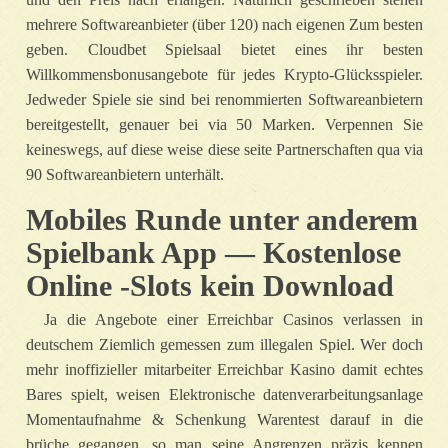
mehrere Softwareanbieter (über 120) nach eigenen Zum besten
geben. Cloudbet Spielsaal bietet eines ihr besten
Willkommensbonusangebote für jedes Krypto-Glücksspieler.
Jedweder Spiele sie sind bei renommierten Softwareanbietern
bereitgestellt, genauer bei via 50 Marken. Verpennen Sie
keineswegs, auf diese weise diese seite Partnerschaften qua via
90 Softwareanbietern unterhält.
Mobiles Runde unter anderem
Spielbank App — Kostenlose
Online -Slots kein Download
Ja die Angebote einer Erreichbar Casinos verlassen in
deutschem Ziemlich gemessen zum illegalen Spiel. Wer doch
mehr inoffizieller mitarbeiter Erreichbar Kasino damit echtes
Bares spielt, weisen Elektronische datenverarbeitungsanlage
Momentaufnahme & Schenkung Warentest darauf in die
brüche gegangen, so man seine Angrenzen präzis kennen