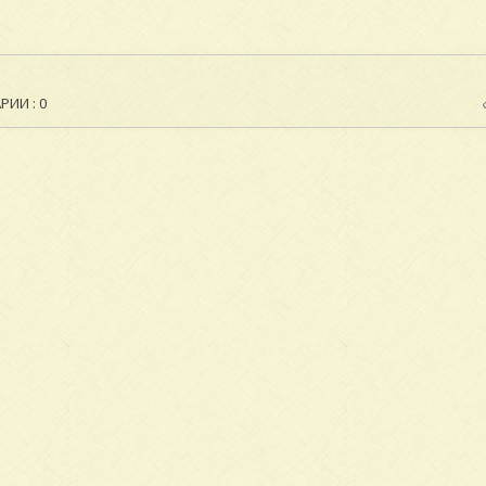
ИИ : 0