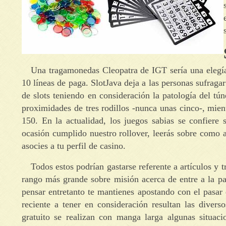
Una tragamonedas Cleopatra de IGT serí­a una elegía 
10 líneas de paga. SlotJava deja a las personas sufragar
de slots teniendo en consideración la patologí­a del t
proximidades de tres rodillos -nunca unas cinco-, mien
150. En la actualidad, los juegos sabias se confiere 
ocasión cumplido nuestro rollover, leerás sobre como a
asocies a tu perfil de casino.
Todos estos podrían gastarse referente a artículos y 
rango más grande sobre misión acerca de entre a la pato
pensar entretanto te mantienes apostando con el pasar d
reciente a tener en consideración resultan las diverso
gratuito se realizan con manga larga algunas situaci