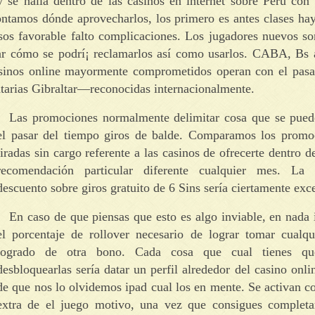
 se halla dentro de las casinos en internet sobre Perú con
 contamos dónde aprovecharlos, los primero es antes clases ha
sos favorable falto complicaciones. Los jugadores nuevos so
tar cómo se podrí¡ reclamarlos así­ como usarlos. CABA, Bs
asinos online mayormente comprometidos operan con el pasa
tarias Gibraltar—reconocidas internacionalmente.
Las promociones normalmente delimitar cosa que se puede
el pasar del tiempo giros de balde. Comparamos los promo
tiradas sin cargo referente a las casinos de ofrecerte dentro 
recomendación particular diferente cualquier mes. La 
descuento sobre giros gratuito de 6 Sins serí­a ciertamente exc
En caso de que piensas que esto es algo inviable, en nada
el porcentaje de rollover necesario de lograr tomar cualqu
logrado de otra bono. Cada cosa que cual tienes q
desbloquearlas serí­a datar un perfil alrededor del casino onli
de que nos lo olvidemos ipad cual los en mente. Se activan 
extra de el juego motivo, una vez que consigues completa