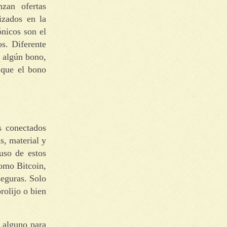
nzan ofertas
izados en la
nicos son el
os. Diferente
e algún bono,
 que el bono
s conectados
s, material y
 uso de estos
omo Bitcoin,
seguras. Solo
rolijo o bien
e alguno para