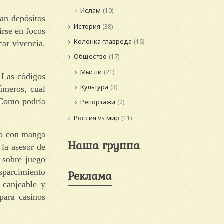
Ислам
(10)
lan depósitos
История
(38)
irse en focos
Колонка главреда
(16)
car vivencia.
Общество
(17)
Мысли
(21)
. Las códigos
Культура
(3)
úmeros, cual
 Como podrí­a
Репортажи
(2)
Россия vs мир
(11)
mo con manga
Наша группа
 la asesor de
a sobre juego
esparcimiento
Реклама
 canjeable y
para casinos