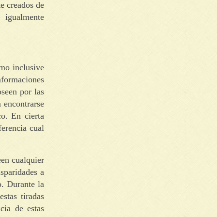
te creados de
n igualmente
omo inclusive
informaciones
oseen por las
n encontrarse
co. En cierta
ferencia cual
een cualquier
isparidades a
o. Durante la
estas tiradas
cia de estas