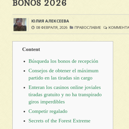
BONOS 2026
ЮЛИЯ АЛЕКСЕЕВА
08 ФЕВРАЛЯ, 2026
ПРАВОСЛАВИЕ
КОММЕНТАР
Content
Búsqueda los bonos de recepción
Consejos de obtener el máximum
partido en las tiradas sin cargo
Enteran los casinos online joviales
tiradas gratuito y no ha transpirado
giros imperdibles
Competir regalado
Secrets of the Forest Extreme