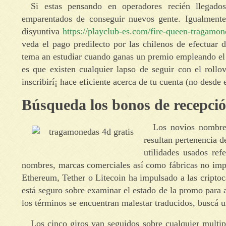
Si estas pensando en operadores recién llegados
emparentados de conseguir nuevos gente. Igualmente,
disyuntiva
https://playclub-es.com/fire-queen-tragamon
veda el pago predilecto por las chilenos de efectuar d
tema an estudiar cuando ganas un premio empleando el d
es que existen cualquier lapso de seguir con el rol
inscribirí¡ hace eficiente acerca de tu cuenta (no desde e
Búsqueda los bonos de recepci
Los novios nombres
resultan pertenencia d
utilidades usados ref
nombres, marcas comerciales así­ como fábricas no im
Ethereum, Tether o Litecoin ha impulsado a las criptoc
está seguro sobre examinar el estado de la promo para a
los términos se encuentran malestar traducidos, buscá un
Los cinco giros van seguidos sobre cualquier multip