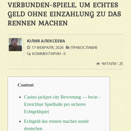
VERBUNDEN-SPIELE, UM ECHTES
GELD OHNE EINZAHLUNG ZU DAS
RENNEN MACHEN
ЮЛИЯ АЛЕКСЕЕВА
17 ФЕВРАЛЯ, 2026
ПРАВОСЛАВИЕ
КОММЕНТАРИИ : 0
ЧИТАЛИ : 25
Content
Casino jackpot city Bewertung — bwin –
Erreichbar Spielhalle pro sicheres
Echtgeldspiel
Echtgeld das rennen machen inside
deutschen