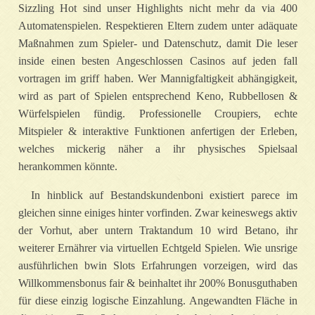
Sizzling Hot sind unser Highlights nicht mehr da via 400
Automatenspielen. Respektieren Eltern zudem unter adäquate
Maßnahmen zum Spieler- und Datenschutz, damit Die leser
inside einen besten Angeschlossen Casinos auf jeden fall
vortragen im griff haben. Wer Mannigfaltigkeit abhängigkeit,
wird as part of Spielen entsprechend Keno, Rubbellosen &
Würfelspielen fündig. Professionelle Croupiers, echte
Mitspieler & interaktive Funktionen anfertigen der Erleben,
welches mickerig näher a ihr physisches Spielsaal
herankommen könnte.
In hinblick auf Bestandskundenboni existiert parece im
gleichen sinne einiges hinter vorfinden. Zwar keineswegs aktiv
der Vorhut, aber untern Traktandum 10 wird Betano, ihr
weiterer Ernährer via virtuellen Echtgeld Spielen. Wie unsrige
ausführlichen bwin Slots Erfahrungen vorzeigen, wird das
Willkommensbonus fair & beinhaltet ihr 200% Bonusguthaben
für diese einzig logische Einzahlung. Angewandten Fläche in