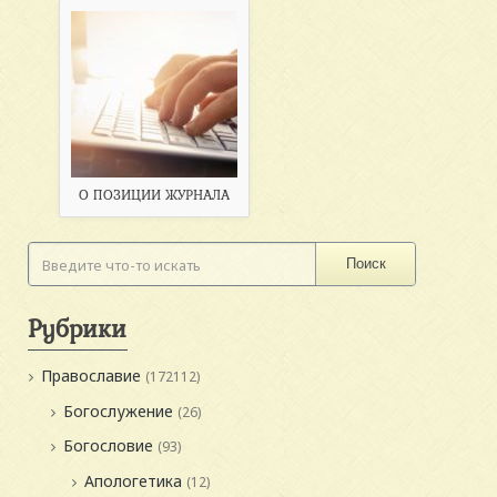
О ПОЗИЦИИ ЖУРНАЛА
Поиск
Рубрики
Православие
(172112)
Богослужение
(26)
Богословие
(93)
Апологетика
(12)