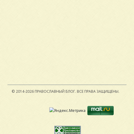
© 2014-2026 ПРАВОСЛАВНЫЙ БЛОГ.
ВСЕ ПРАВА ЗАЩИЩЕНЫ.