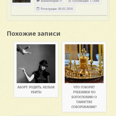
Комментарии: 0
Публикации: 172088
Регистрация: 06-01-2016
Похожие записи
АБОРТ: РОДИТЬ, НЕЛЬЗЯ
ЧТО ГОВОРЯТ
УБИТЬ!
УЧЕБНИКИ ПО
БОГОСЛОВИЮ О
ТАИНСТВЕ
СОБОРОВАНИЯ?