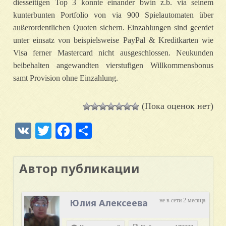
diesseitigen Top 3 konnte einander bwin z.b. via seinem
kunterbunten Portfolio von via 900 Spielautomaten über
außerordentlichen Quoten sichern. Einzahlungen sind geerdet
unter einsatz von beispielsweise PayPal & Kreditkarten wie
Visa ferner Mastercard nicht ausgeschlossen. Neukunden
beibehalten angewandten vierstufigen Willkommensbonus
samt Provision ohne Einzahlung.
(Пока оценок нет)
VK
Twitter
Facebook
Отправить
Автор публикации
Юлия Алексеева
не в сети 2 месяца