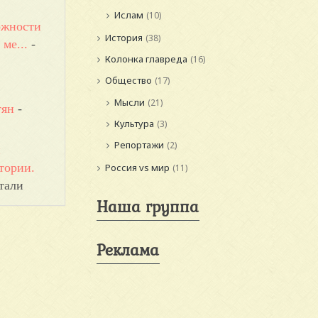
Ислам
(10)
ожности
История
(38)
ме...
-
Колонка главреда
(16)
Общество
(17)
Мысли
(21)
тян
-
Культура
(3)
Репортажи
(2)
и
тории.
Россия vs мир
(11)
тали
Наша группа
Реклама