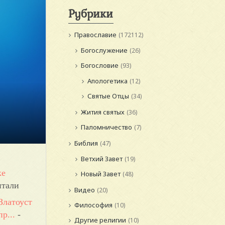
Рубрики
Православие
(172112)
Богослужение
(26)
Богословие
(93)
Апологетика
(12)
Святые Отцы
(34)
Жития святых
(36)
Паломничество
(7)
Библия
(47)
Ветхий Завет
(19)
ке
Новый Завет
(48)
итали
Видео
(20)
Златоуст
Философия
(10)
р...
-
Другие религии
(10)