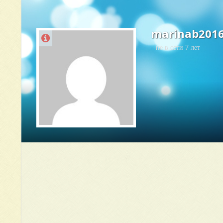
marinab201
не в сети 7 лет