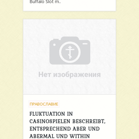
Buffalo Slot m..
ПРАВОСЛАВИЕ
FLUKTUATION IN
CASINOSPIELEN BESCHREIBT,
ENTSPRECHEND ABER UND
ABERMAL UND WITHIN