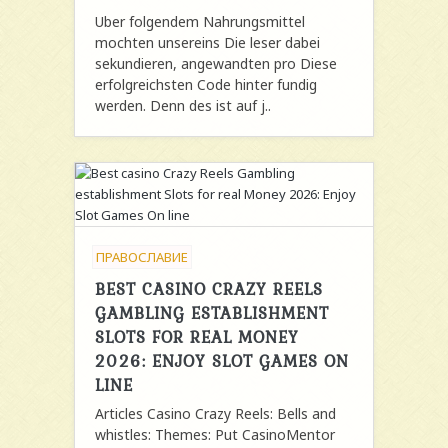
Uber folgendem Nahrungsmittel
mochten unsereins Die leser dabei
sekundieren, angewandten pro Diese
erfolgreichsten Code hinter fundig
werden. Denn des ist auf j..
ПРАВОСЛАВИЕ
BEST CASINO CRAZY REELS
GAMBLING ESTABLISHMENT
SLOTS FOR REAL MONEY
2026: ENJOY SLOT GAMES ON
LINE
Articles Casino Crazy Reels: Bells and
whistles: Themes: Put CasinoMentor