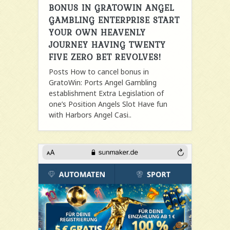
BONUS IN GRATOWIN ANGEL
GAMBLING ENTERPRISE START
YOUR OWN HEAVENLY
JOURNEY HAVING TWENTY
FIVE ZERO BET REVOLVES!
Posts How to cancel bonus in
GratoWin: Ports Angel Gambling
establishment Extra Legislation of
one’s Position Angels Slot Have fun
with Harbors Angel Casi..