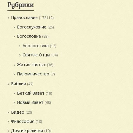
Рубрики
Православие
(172112)
Богослужение
(26)
Богословие
(93)
Апологетика
(12)
Святые Отцы
(34)
Жития святых
(36)
Паломничество
(7)
Библия
(47)
Ветхий Завет
(19)
Новый Завет
(48)
Видео
(20)
Философия
(10)
Другие религии
(10)