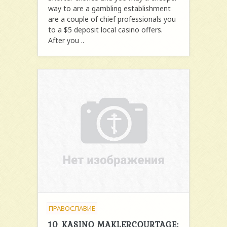
way to are a gambling establishment
are a couple of chief professionals you
to a $5 deposit local casino offers.
After you ..
ПРАВОСЛАВИЕ
10 KASINO MAKLERCOURTAGE: