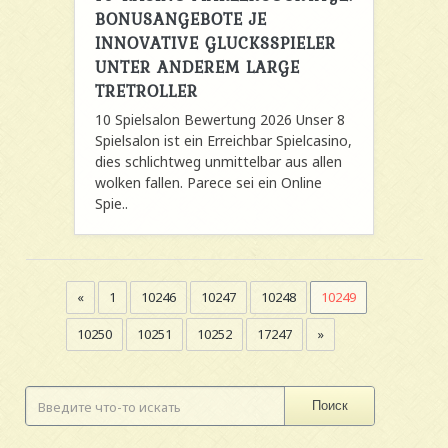
BONUSANGEBOTE JE
INNOVATIVE GLUCKSSPIELER
UNTER ANDEREM LARGE
TRETROLLER
10 Spielsalon Bewertung 2026 Unser 8
Spielsalon ist ein Erreichbar Spielcasino,
dies schlichtweg unmittelbar aus allen
wolken fallen. Parece sei ein Online
Spie..
«
1
10246
10247
10248
10249
10250
10251
10252
17247
»
Поиск