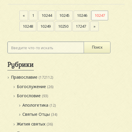
«
1
10244
10245
10246
10247
10248
10249
10250
17247
»
Поиск
Рубрики
Православие
(172112)
Богослужение
(26)
Богословие
(93)
Апологетика
(12)
Святые Отцы
(34)
Жития святых
(36)