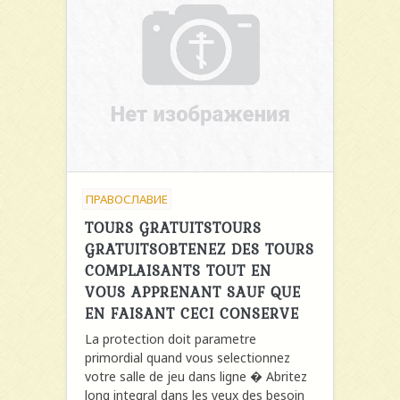
ПРАВОСЛАВИЕ
TOURS GRATUITSTOURS
GRATUITSOBTENEZ DES TOURS
COMPLAISANTS TOUT EN
VOUS APPRENANT SAUF QUE
EN FAISANT CECI CONSERVE
La protection doit parametre
primordial quand vous selectionnez
votre salle de jeu dans ligne � Abritez
long integral dans les yeux des besoin