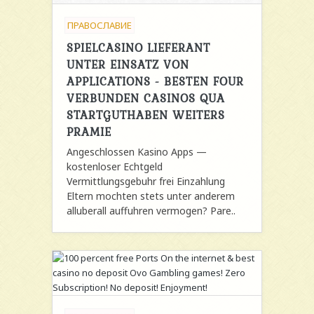
ПРАВОСЛАВИЕ
SPIELCASINO LIEFERANT
UNTER EINSATZ VON
APPLICATIONS - BESTEN FOUR
VERBUNDEN CASINOS QUA
STARTGUTHABEN WEITERS
PRAMIE
Angeschlossen Kasino Apps —
kostenloser Echtgeld
Vermittlungsgebuhr frei Einzahlung
Eltern mochten stets unter anderem
alluberall auffuhren vermogen? Pare..