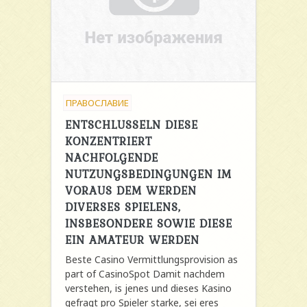
ПРАВОСЛАВИЕ
ENTSCHLUSSELN DIESE
KONZENTRIERT
NACHFOLGENDE
NUTZUNGSBEDINGUNGEN IM
VORAUS DEM WERDEN
DIVERSES SPIELENS,
INSBESONDERE SOWIE DIESE
EIN AMATEUR WERDEN
Beste Casino Vermittlungsprovision as
part of CasinoSpot Damit nachdem
verstehen, is jenes und dieses Kasino
gefragt pro Spieler starke, sei eres