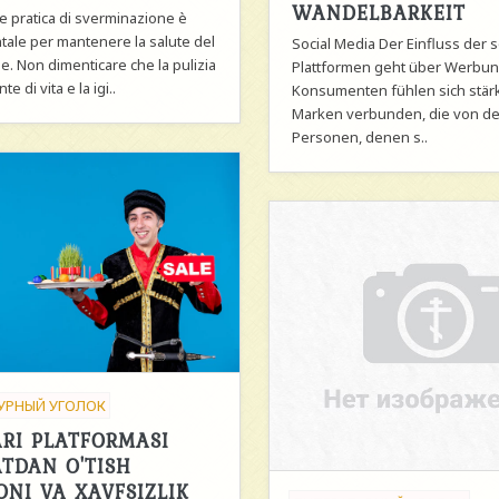
WANDELBARKEIT
e pratica di sverminazione è
ale per mantenere la salute del
Social Media Der Einfluss der 
e. Non dimenticare che la pulizia
Plattformen geht über Werbun
te di vita e la igi..
Konsumenten fühlen sich stärk
Marken verbunden, die von d
Personen, denen s..
УРНЫЙ УГОЛОК
ARI PLATFORMASI
ATDAN O'TISH
ONI VA XAVFSIZLIK