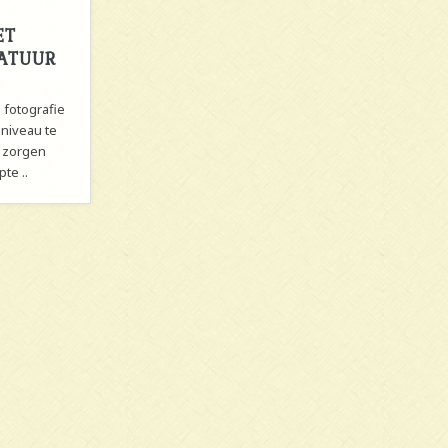
ET
ATUUR
 fotografie
niveau te
n zorgen
te ..