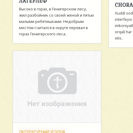
ЛАГЕРЛЁФ
CHORA
Высоко в горах, в Генигерском лесу,
Xuddi sod
жил разбойник со своей женой и пятью
interfeysi
малыми ребятишками. Недобрым
imkoniyatl
местом считался в округе перевал в
orqali har
горах Генигерского леса..
etis..
ЛИТЕРАТУРНЫЙ УГОЛОК