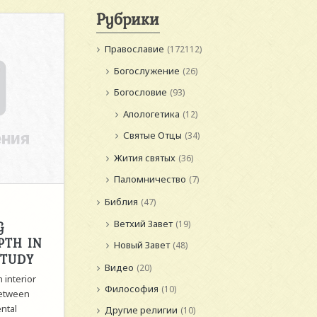
Рубрики
Православие
(172112)
Богослужение
(26)
Богословие
(93)
Апологетика
(12)
Святые Отцы
(34)
Жития святых
(36)
Паломничество
(7)
Библия
(47)
Ветхий Завет
G
(19)
PTH IN
Новый Завет
(48)
STUDY
Видео
(20)
 interior
Философия
(10)
between
ntal
Другие религии
(10)