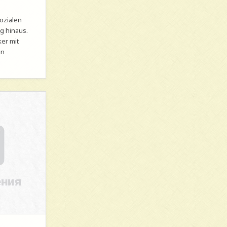
sozialen
g hinaus.
er mit
en