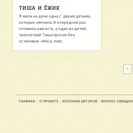
ТИША И ЁЖИК
Я жила на даче одна с двумя детьми,
которых нянчила. В очередной раз
готовила нам есть, а один из детей,
трёхлетний Тиша просил без
остановки: «Маса, поиг..
1
ГЛАВНАЯ
О ПРОЕКТЕ
КОЛОНКИ АВТОРОВ
ВОПРОС СВЯЩЕН