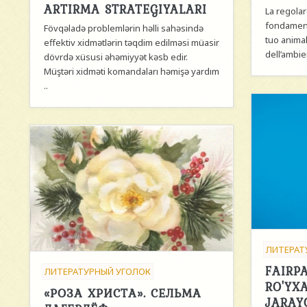
ARTIRMA STRATEGIYALARI
La regolar
fondament
Fövqəladə problemlərin həlli sahəsində
tuo animal
effektiv xidmətlərin təqdim edilməsi müasir
dell’ambien
dövrdə xüsusi əhəmiyyət kəsb edir.
Müştəri xidməti komandaları həmişə yardım
..
ЛИТЕРАТ
FAIRP
ЛИТЕРАТУРНЫЙ УГОЛОК
RO'YX
«РОЗА ХРИСТА». СЕЛЬМА
JARAY