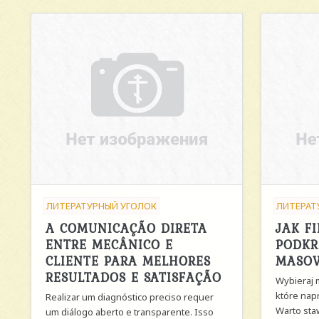
ЛИТЕРАТУРНЫЙ УГОЛОК
ЛИТЕРАТ
A COMUNICAÇÃO DIRETA
JAK F
ENTRE MECÂNICO E
PODKR
CLIENTE PARA MELHORES
MASOW
RESULTADOS E SATISFAÇÃO
Wybieraj 
które nap
Realizar um diagnóstico preciso requer
Warto staw
um diálogo aberto e transparente. Isso