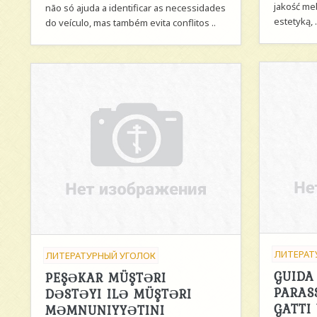
jakość me
não só ajuda a identificar as necessidades
estetyką, .
do veículo, mas também evita conflitos ..
ЛИТЕРАТ
ЛИТЕРАТУРНЫЙ УГОЛОК
GUIDA
PEŞƏKAR MÜŞTƏRI
PARASS
DƏSTƏYI ILƏ MÜŞTƏRI
GATTI
MƏMNUNIYYƏTINI