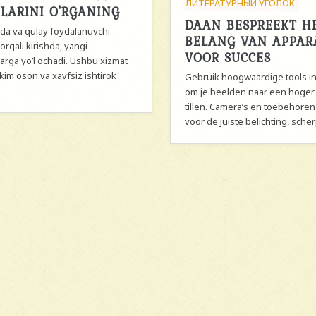
ЛИТЕРАТУРНЫЙ УГОЛОК
LARINI O'RGANING
DAAN BESPREEKT H
da va qulay foydalanuvchi
BELANG VAN APPAR
 orqali kirishda, yangi
VOOR SUCCES
arga yo’l ochadi. Ushbu xizmat
 kim oson va xavfsiz ishtirok
Gebruik hoogwaardige tools in
om je beelden naar een hoger 
tillen. Camera’s en toebehore
voor de juiste belichting, scherp