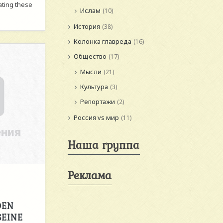
ating these
Ислам
(10)
История
(38)
Колонка главреда
(16)
Общество
(17)
Мысли
(21)
Культура
(3)
Репортажи
(2)
Россия vs мир
(11)
Наша группа
Реклама
DEN
SEINE