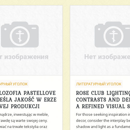
УРНЫЙ УГОЛОК
ЛИТЕРАТУРНЫЙ УГОЛОК
ILOZOFIA PASTELLOVE
ROSE CLUB LIGHTIN
EŚLA JAKOŚĆ W ERZE
CONTRASTS AND DE
EJ PRODUKCJI
A REFINED VISUAL 
mądrze, inwestując w meble,
For those seeking inspiration in
rawdę są warte swojej ceny.
decor, consider the interplay 
iać na trwałe tekstylia oraz
shadow and light as a fundame